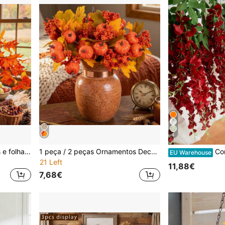
4
5 peças de ramos de flores e folhas de outono, caules artificiais de folha de ácer laranja, caules florais falsos de outono para arranjos de vaso, decoração de casa, cenas de estilo country americano, centro de mesa de Ação de Graças, decoração de lareira e Halloween
1 peça / 2 peças Ornamentos Decorativos de Halloween, Ramos Artificiais de Abóbora e Folha de Bordo, Hastes Decorativas de Halloween, Adequados para Interior de Casa, Arranjo Floral de Vaso para Festa, Várias Cores Disponíveis
Conjunto de 6 peças (100 cm) de 
EU Warehouse
21 Left
11,88€
7,68€