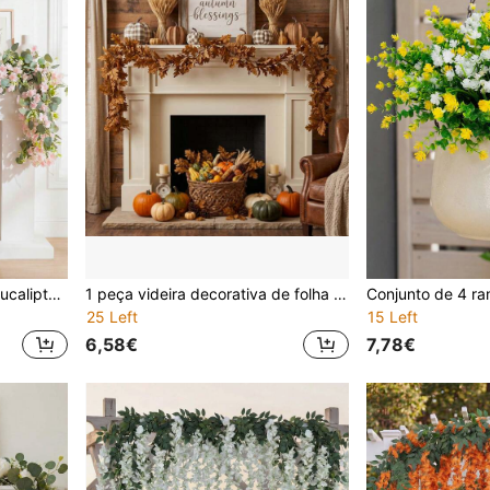
Conjunto de 60 ramos de eucalipto e flor de cerejeira, ideais para decoração de primavera e verão, decoração de quartos, decoração de casamentos, centros de mesa, decoração de móveis e decoração de escadas.
1 peça videira decorativa de folha de ácer, guirlanda suspensa artificial de folha de ácer de outono para Halloween, decoração de outono para o Dia de Ação de Graças
25 Left
15 Left
6,58€
7,78€