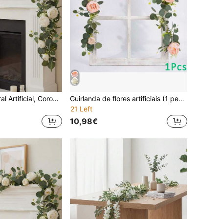
1 peça Coroa Floral Artificial, Coroa de Eucalipto de Primavera, Flores Falsas Vintage, Peónia, Rosa, Videira, Folhagem, Planta Decorativa para Pendurar na Parede, Adequada para Arco de Casamento, Decoração de Porta, Decoração de Festa
Guirlanda de flores artificiais (1 peça), guirlanda floral de eucalipto da primavera com trepadeira de peônias e rosas vintage e folhas verdes, decoração de parede, decoração de arco de casamento, decoração de festa.
21 Left
10,98€