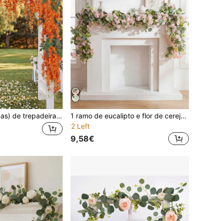
1 conjunto (6 peças) de trepadeira de flor de feijão-caupi artificial de 100 cm, cor terracota, feita de tecido de seda, adequada para decoração de quarto, decoração de arco de casamento, decoração de casa, decoração de quintal externo, decoração de teto, decoração de Rama para todas as estações, presentes de aniversário, formatura, decoração de cozinha
1 ramo de eucalipto e flor de cerejeira, ideal para decoração de primavera e verão, quartos, casamentos, mesas, móveis e para enfeitar escadas.
2 Left
9,58€