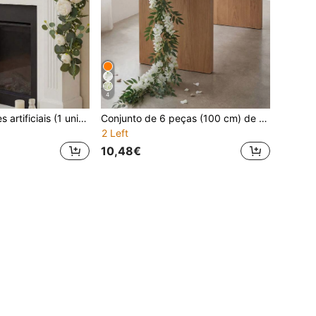
4
Guirlanda de flores artificiais (1 unidade), guirlanda de eucalipto da primavera, decoração vintage de parede com peônias e rosas artificiais, decoração para arco de casamento, porta e janela, artigos para festas.
Conjunto de 6 peças (100 cm) de trepadeira artificial de flores de soja, ideal para decoração de quartos, de casamento, casas, jardins e tetos, em todas as estações do ano. Perfeita para todas as estações.
2 Left
10,48€