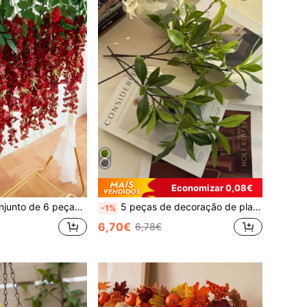
Economizar 0,08€
trepadeira artificial de flores de soja, ideal para decoração de quartos, de casamento, casas, jardins e tetos, em todas as estações do ano. Perfeita para todas as estações.
5 peças de decoração de planta de eucalipto, adequada para primavera/verão, decoração para sala de jantar, quarto, escritório, casamento, mesa, móveis, vasos, faça você mesmo, presentes de feriado
-1%
6,70€
6,78€