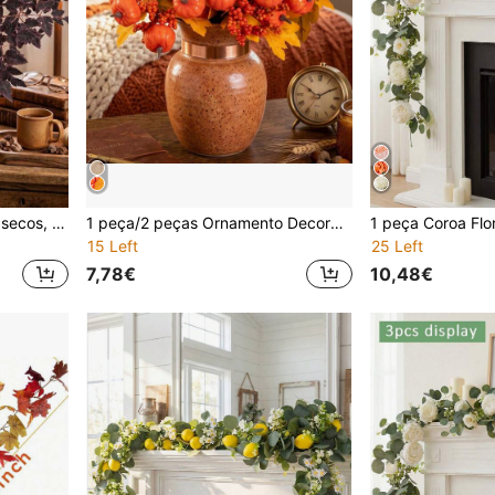
5 peças de ramos de teixo secos, adequados para decoração de primavera e verão, restaurante, quarto, escritório, casamento, centro de mesa, móveis, decoração DIY para vaso, presente de férias
1 peça/2 peças Ornamento Decorativo de Halloween, Ramo Artificial de Abóbora e Folha de Bordo, Haste Decorativa de Halloween, Adequado para Interior de Casa, Arranjo de Flores em Vaso para Festa, Várias Cores Disponíveis
15 Left
25 Left
7,78€
10,48€