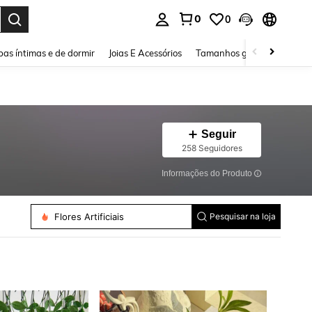
0
0
ar. Press Enter to select.
as íntimas e de dormir
Joias E Acessórios
Tamanhos grandes
Sapa
Seguir
258 Seguidores
Informações do Produto
Flores Artificiais
Pesquisar na loja