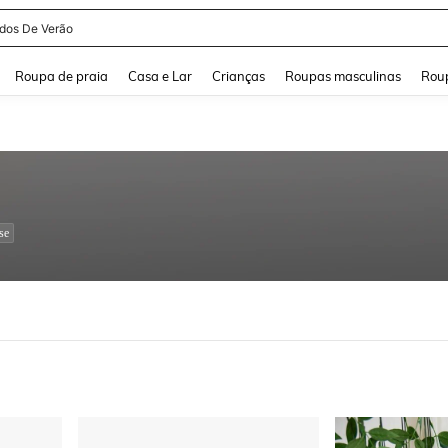
and down arrow keys to navigate search Buscas recentes and Pesquisar e Encontr
Roupa de praia
Casa e Lar
Crianças
Roupas masculinas
Roup
se