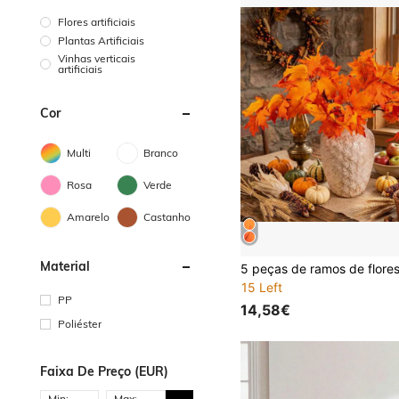
Flores artificiais
Plantas Artificiais
Vinhas verticais
artificiais
Cor
Multi
Branco
Rosa
Verde
Amarelo
Castanho
Material
15 Left
PP
14,58€
Poliéster
Faixa De Preço (EUR)
Min:
Max: