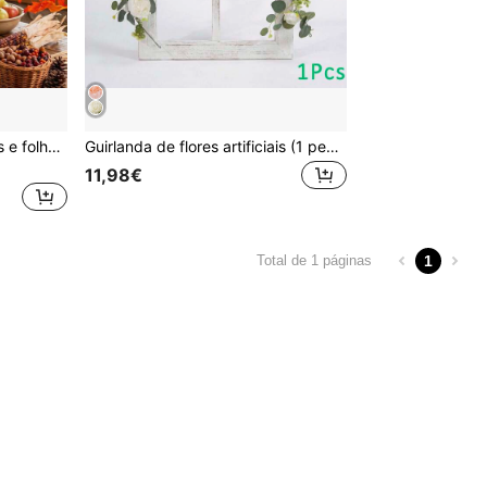
5 peças de hastes de flores e folhas de outono, ramos artificiais de folha de ácer laranja, hastes florais falsas de outono para arranjos em vaso, decoração para casa, estilo country americano, centro de mesa para o Dia de Ação de Graças, decoração para lareira e Halloween
Guirlanda de flores artificiais (1 peça), guirlanda floral de eucalipto da primavera com trepadeira de peônias e rosas vintage e folhas verdes, decoração de parede, decoração de arco de casamento, decoração de festa.
11,98€
1
Total de 1 páginas