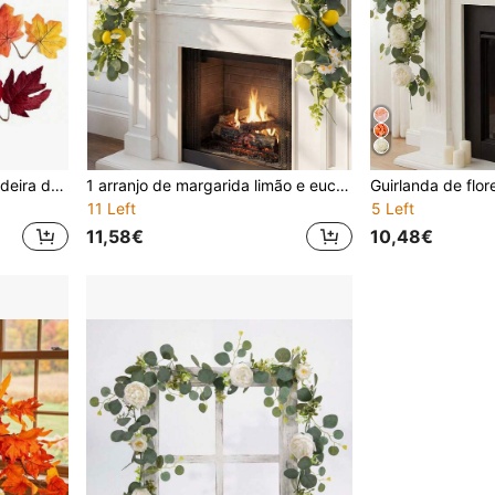
Opcional 1 peça/2 peças videira decorativa de folha de ácer de outono, videira pendurada de folha de outono artificial, decoração para casa, casamento, lareira, festa e Natal
1 arranjo de margarida limão e eucalipto, ideal para decoração de primavera/verão, quarto, casamento, mesa, móveis e escadas.
11 Left
5 Left
11,58€
10,48€