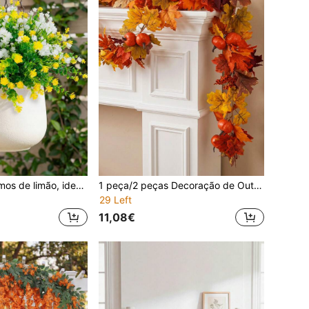
Conjunto de 4 ramos de limão, ideais para decoração de primavera, vitrines, sala de estar, quarto, banheiro, cozinha, casamentos, festas e decoração de mesas internas.
1 peça/2 peças Decoração de Outono, Videira Decorativa de Outono, Videira Floral com Folha de Bordo, Abóbora e Bagas; Ação de Graças, Halloween, Lareira e Mantelete, Cena de Colheita de Estilo Americano Country, Adequado para Casa, Interior, Exterior e Decoração de Alpendre
29 Left
11,08€