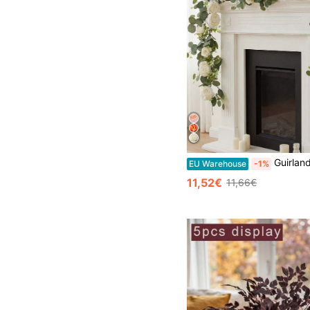
Guirlanda de flores artificiais (1 unidade), guirlanda floral de eucalipto da primavera com folhagem vintage de peôn
EU Warehouse
-1%
11,52€
11,66€