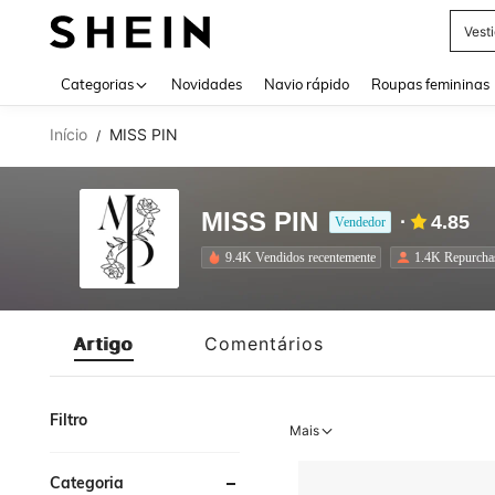
Tops
Use up 
Categorias
Novidades
Navio rápido
Roupas femininas
Início
MISS PIN
/
MISS PIN
4.85
Vendedor
9.4K Vendidos recentemente
1.4K Repurcha
Artigo
Comentários
Filtro
Mais
Categoria