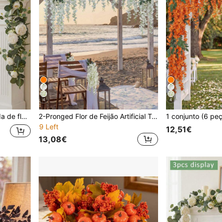
4
4
ias e rosas artificiais, decoração de parede, decoração de arco de casamento, decoração de festa.
2-Pronged Flor de Feijão Artificial Trepadeira 100cm 1set(6pcs) Tecido de Seda Adequado para Primavera, Verão, Outono, Inverno Todas as Estações Decoração de Sala, Decoração de Arco de Casamento, Decoração de Casa, Decoração de Quintal Exterior, Decoração Suspensa no Teto
9 Left
12,51€
13,08€