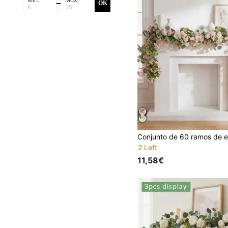
OK
2 Left
11,58€