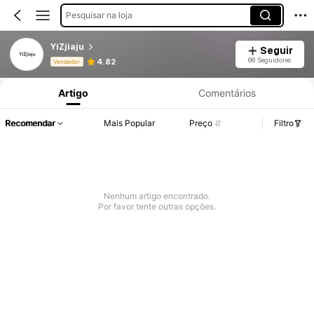
Pesquisar na loja
YiZjiaju
Seguir
Informações do Produto: Divulgação de Preço, Vendas e Detalhes de Stock.
68 Seguidores
4.82
Vendedor
Artigo
Comentários
Recomendar
Mais Popular
Preço
Filtro
Nenhum artigo encontrado.
Por favor tente outras opções.