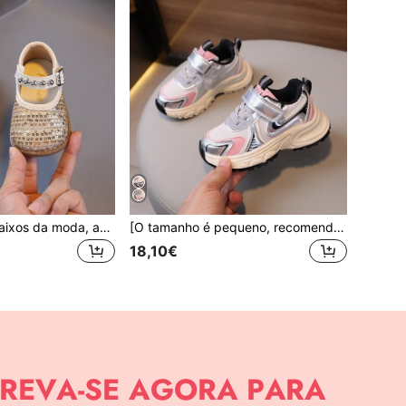
Novos sapatos baixos da moda, adequados para bebês, crianças pequenas e crianças, sapatos femininos com lindo laço decorativo, sapatos casuais macios, adequados para uso diário e looks casuais, leves e confortáveis, com design antiderrapante.
[O tamanho é pequeno, recomenda-se encomendar um tamanho acima]1 par de sapatos de menina, sapatos de rapaz, sapatos de basquetebol, sapatos de ténis, sapatos de corrida em PU, sapatos desportivos infantis leves, adequados para primavera, verão, outono e inverno
18,10€