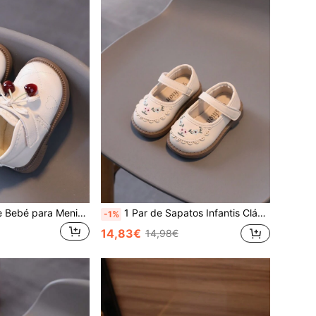
1 Par de Botas de Bebé para Menina em PU Quentes com Laço e Decoração de Cereja, Estilo Princesa, Adequadas para Primavera, Outono e Inverno
1 Par de Sapatos Infantis Clássicos de Bico Redondo com Bordado, Design em PU, Sola Macia Antiderrapante, Estilo Princesa, Sapatos Fofos para Bebês e Crianças, Ideais para Primavera, Verão, Outono e Inverno. [A forma é pequena, recomendamos pedir um número maior.]
-1%
14,83€
14,98€