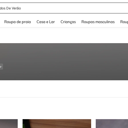
idos De Verão
and down arrow keys to navigate search Buscas recentes and Pesquisar e Encontr
Roupa de praia
Casa e Lar
Crianças
Roupas masculinas
Roup
e