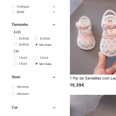
Crianças
Bebé
Tamanho
EUR
EUR18
EUR19
EUR20
Ver mais
CN
CN13
CN14
CN15
Ver mais
Sexo
15,39€
Meninas
Meninos
Cor