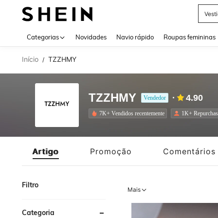
Vest
Use up 
Categorias
Novidades
Navio rápido
Roupas femininas
Início
TZZHMY
/
TZZHMY
4.90
Vendedor
7K+ Vendidos recentemente
1K+ Repurchas
Artigo
Promoção
Comentários
Filtro
Mais
Categoria