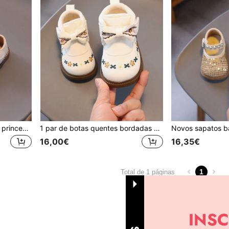
1 par de sapatilhas de balé princesa com design bordado de arco e torre macio, antiderrapantes e leves para crianças, primavera/verão/outono/inverno
1 par de botas quentes bordadas de couro sintético com laço para meninas, adequadas para outono/inverno
16,00€
16,35€
1
Total de 1 páginas