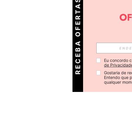
R
E
C
E
B
A
O
E
R
T
A
S
D
I
Á
F
R
Eu concordo c
de Privacidad
Gostaria de re
Entendo que p
qualquer mom