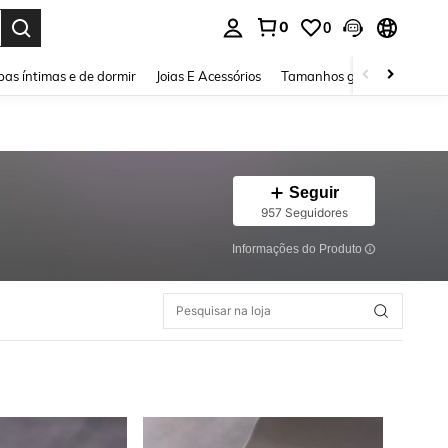
0
0
ar. Press Enter to select.
as íntimas e de dormir
Joias E Acessórios
Tamanhos grandes
Sapa
Seguir
957 Seguidores
Informações do Produto