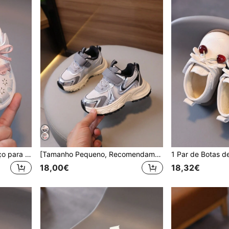
1 Par de Sandálias com Laço para Menina, PU Macio, Sola Antiderrapante, Sandálias Fofas de Princesa para Bebé e Criança Pequena, Adequadas para o Verão
[Tamanho Pequeno, Recomendamos Encomendar um Tamanho Acima]1 Par de Sapatos para Raparigas Sapatos para Rapazes Sapatos de Basquetebol Sapatos de Ténis Sapatos de Corrida em PU Sapatos Desportivos Leves para Crianças Adequados para Primavera Verão Outono Inverno
18,00€
18,32€