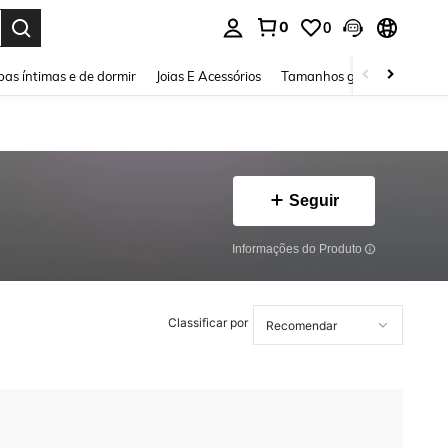
0
0
ar. Press Enter to select.
as íntimas e de dormir
Joias E Acessórios
Tamanhos grandes
Sapa
Seguir
Informações do Produto
Classificar por