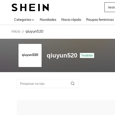
Vest
Use up 
Categorias
Novidades
Navio rápido
Roupas femininas
Início
qiuyun520
/
qiuyun520
Vendedor