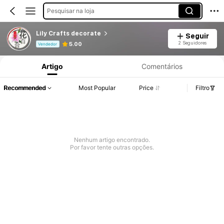
Pesquisar na loja
Lily Crafts decorate
Seguir
Informações do Produto: Divulgação de Preço, Vendas e Detalhes de Stock.
2 Seguidores
5.00
Vendedor
Artigo
Comentários
Recommended
Most Popular
Price
Filtro
Nenhum artigo encontrado.
Por favor tente outras opções.