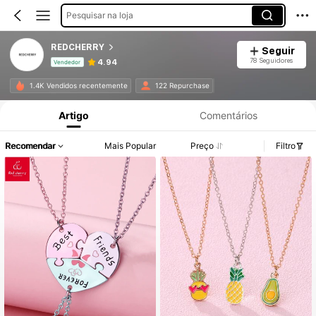
Pesquisar na loja
REDCHERRY
Seguir
78 Seguidores
4.94
Vendedor
Informações do Produto: Divulgação de Preço, Vendas e Detalhes de Stock.
1.4K Vendidos recentemente
122 Repurchase
Artigo
Comentários
Recomendar
Mais Popular
Preço
Filtro