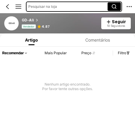
Pesquisar na loja
GD-Ali
Seguir
Informações do Produto: Divulgação de Preço, Vendas e Detalhes de Stock.
19 Seguidores
4.87
Vendedor
Artigo
Comentários
Recomendar
Mais Popular
Preço
Filtro
Nenhum artigo encontrado.
Por favor tente outras opções.