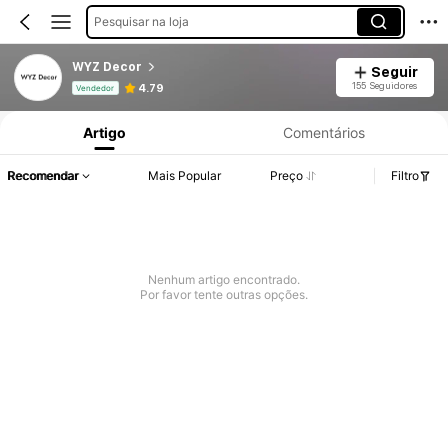
Pesquisar na loja
WYZ Decor
Seguir
Informações do Produto: Divulgação de Preço, Vendas e Detalhes de Stock.
155 Seguidores
4.79
Vendedor
Artigo
Comentários
Recomendar
Mais Popular
Preço
Filtro
Nenhum artigo encontrado.
Por favor tente outras opções.