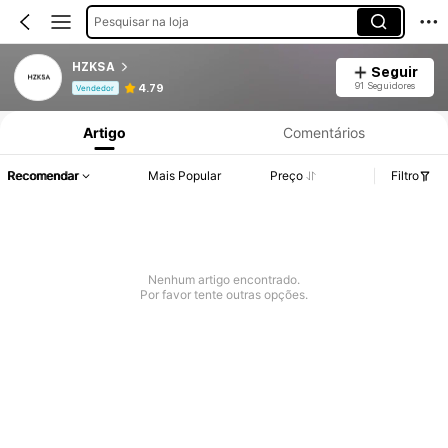
Pesquisar na loja
HZKSA
Seguir
Informações do Produto: Divulgação de Preço, Vendas e Detalhes de Stock.
91 Seguidores
4.79
Vendedor
Artigo
Comentários
Recomendar
Mais Popular
Preço
Filtro
Nenhum artigo encontrado.
Por favor tente outras opções.