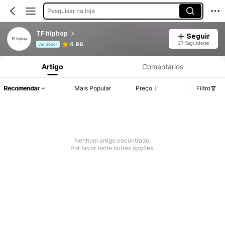
Pesquisar na loja
TF hiphop
Seguir
Informações do Produto: Divulgação de Preço, Vendas e Detalhes de Stock.
27 Seguidores
4.96
Vendedor
Artigo
Comentários
Recomendar
Mais Popular
Preço
Filtro
Nenhum artigo encontrado.
Por favor tente outras opções.