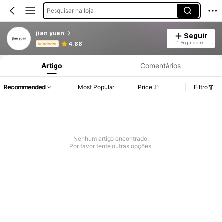
Pesquisar na loja
jian yuan
Seguir
Informações do Produto: Divulgação de Preço, Vendas e Detalhes de Stock.
1 Seguidores
4.88
Vendedor
Artigo
Comentários
Recommended
Most Popular
Price
Filtro
Nenhum artigo encontrado.
Por favor tente outras opções.