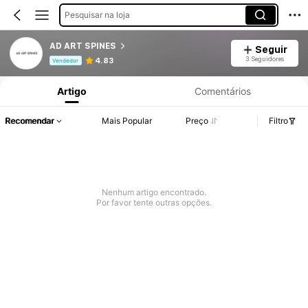
Pesquisar na loja
AD ART SPINES
Seguir
Informações do Produto: Divulgação de Preço, Vendas e Detalhes de Stock.
3 Seguidores
4.83
Vendedor
Artigo
Comentários
Recomendar
Mais Popular
Preço
Filtro
Nenhum artigo encontrado.
Por favor tente outras opções.