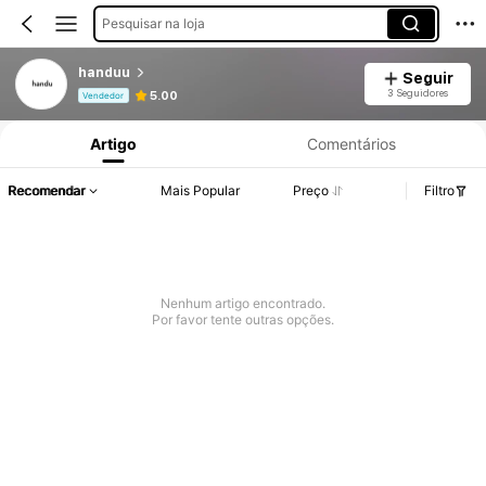
Pesquisar na loja
handuu
Seguir
Informações do Produto: Divulgação de Preço, Vendas e Detalhes de Stock.
3 Seguidores
5.00
Vendedor
Artigo
Comentários
Recomendar
Mais Popular
Preço
Filtro
Nenhum artigo encontrado.
Por favor tente outras opções.