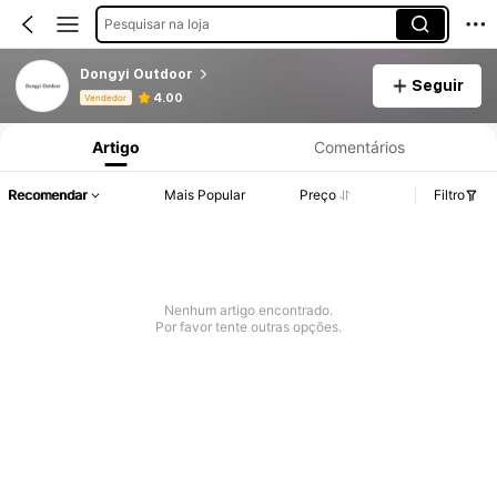
Pesquisar na loja
Dongyi Outdoor
Seguir
Informações do Produto: Divulgação de Preço, Vendas e Detalhes de Stock.
4.00
Vendedor
Artigo
Comentários
Recomendar
Mais Popular
Preço
Filtro
Nenhum artigo encontrado.
Por favor tente outras opções.