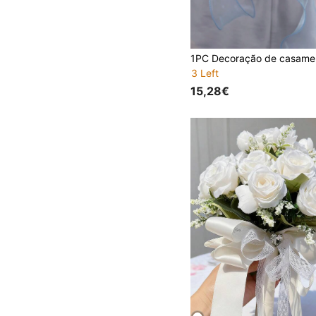
3 Left
15,28€