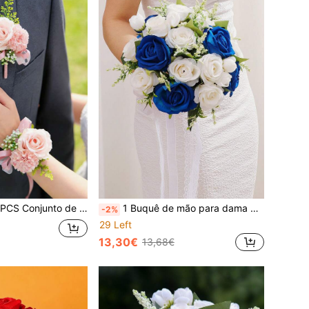
outonnière e Corsage de Pulso de Crisântemo&Rosa, Perfeito para Casamento, Festa, Noite, Dança, Viagem, Aniversário
1 Buquê de mão para dama de honra - Buquê de flores artificiais de 8-9 polegadas, adequado para festa de noiva, cerimónia de casamento, decoração de aniversário
-2%
29 Left
13,30€
13,68€