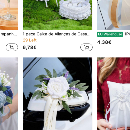
Conjunto de 2 taças de champanhe decorativas para casamento - Presentes para chá de panela - Acessórios para garrafa de vinho tinto para casamento "Sr. e Sra."
1 peça Caixa de Alianças de Casamento Branca Portátil com Laço de Pérola e Decoração de Fita de Cetim, Adequada para Casamento, Pedido de Casamento, Aniversário
1PC Decoração de espelho retr
EU Warehouse
29 Left
4,38€
6,78€