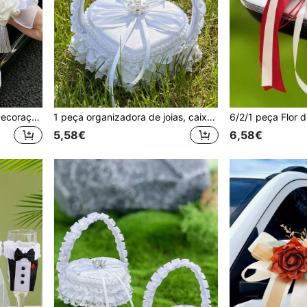
Flor de Rosa Branca para Decoração de Espelho Retrovisor de Carro de Casamento, com Laço de Gaze, Pérolas, Borlas e Folhas Verdes, Adequada para Espelho Retrovisor e Encosto de Assento de Carro de Casamento
1 peça organizadora de joias, caixa de joias para mulheres, anel de proposta de aniversário de feriado, florista, caixa de armazenamento de alianças de casamento, presente de aniversário de casamento para namorada e esposa (não inclui anel)
5,58€
6,58€