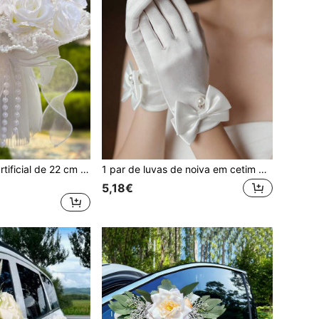
Buquê de noiva artificial de 22 cm (8,66 polegadas), com véu de pérolas artificiais e rosas, ideal para casamentos, aniversários, recepções e outras ocasiões. Também é um ótimo presente para o Dia dos Namorados, festivais e aniversários.
1 par de luvas de noiva em cetim branco, decoradas com laço de pérolas artificiais e strass, ideais para casamentos elegantes, ópera, chás da tarde, verão e praia.
5,18€