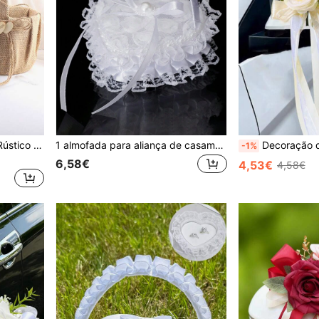
1/2pcs Conjunto de Cesto Rústico de Juta para Menina das Flores de Casamento, com Laço de Juta e Placa de Madeira em Forma de Coração, para Casamentos ao Ar Livre e Espalhar Pétalas
1 almofada para aliança de casamento, mini almofada de mão em formato de coração para florista, caixa de joias com laço de pérola e renda, suporte para aliança de noivado, display de aliança para pedido de casamento (anel não incluso)
Decoração de farol com fita floral para espelho retrovisor, decoração de flores artificiais, adereço para carro d
-1%
6,58€
4,53€
4,58€