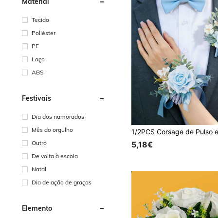
Material
Tecido
Poliéster
PE
Laço
ABS
Festivais
Dia dos namorados
Mês do orgulho
Outro
5,18€
De volta à escola
Natal
Dia de ação de graças
Elemento