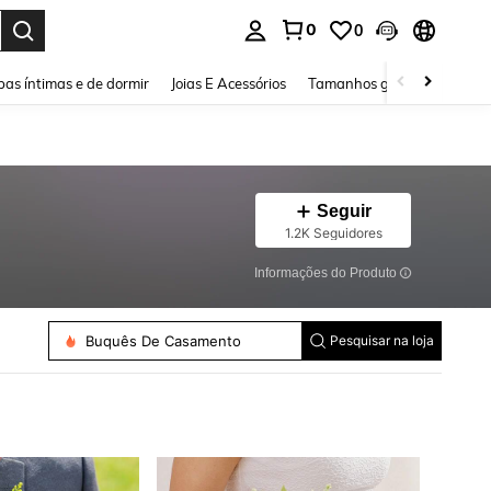
0
0
ar. Press Enter to select.
as íntimas e de dormir
Joias E Acessórios
Tamanhos grandes
Sapa
Seguir
1.2K Seguidores
Informações do Produto
Grampos Para Cabelo
Artigos Para Festas De Casamento
Buquês De Casamento
Pesquisar na loja