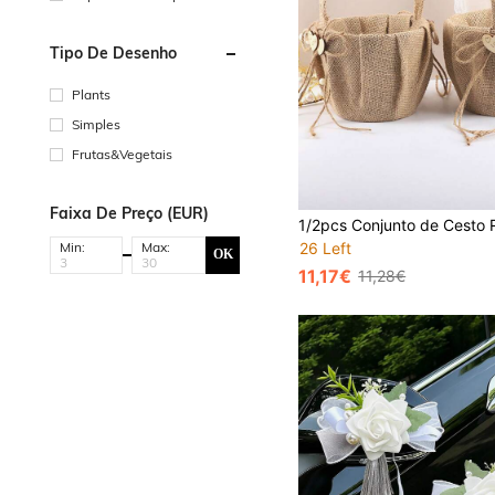
Tipo De Desenho
Plants
Simples
Frutas&Vegetais
Faixa De Preço (EUR)
Min:
Max:
26 Left
OK
11,17€
11,28€