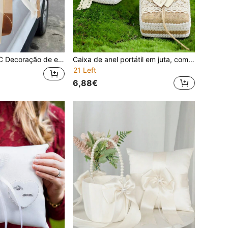
ovisor de flor de rosa, carro de casamento com ventosa, decoração de cena de casamento de flor, corrimãos de escada, maçaneta de porta de corredor, decoração de rosa
Caixa de anel portátil em juta, com laço de renda e decoração em strass, ideal para ocasiões românticas como guardar alianças de casamento.
21 Left
6,88€