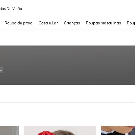
and down arrow keys to navigate search Buscas recentes and Pesquisar e Encontr
Roupa de praia
Casa e Lar
Crianças
Roupas masculinas
Roup
se