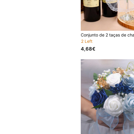
2 Left
4,68€