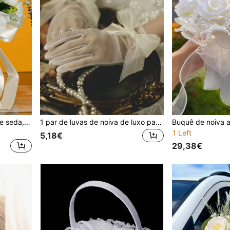
Buquê de rosas artificiais de seda, feito à mão (1 unidade), ideal para noivas e damas de honra, decoração de casamento e Dia dos Namorados.
1 par de luvas de noiva de luxo para casamento, luvas curtas de malha com decoração de laço branco, acessório de renda para vestido de dama de honra, para casamento, festa, adereços fotográficos, luvas elegantes e românticas de renda de cinco dedos para mulher
1 Left
5,18€
29,38€