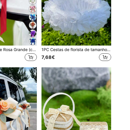
6/2/1 peça Flor de Rosa Grande (com ventosa) para decoração de carro, adequada para decoração de espelho retrovisor de casamento, presente com fita, decoração de encosto de cadeira para corredor de festa de casamento em casa
1PC Cestas de florista de tamanho grande para casamentos Cesta de casamento de fadas Pétala de marfim Confete Doces Suprimentos para festa Cesta de frutas Decoração para casa
7,68€