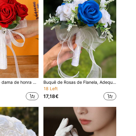
Buquê de noiva e dama de honra de rosas artificiais de flanela, cabo de renda branca e decoração de strass LOVE, buquê para lançamento em casamento, presente de Dia dos Namorados
Buquê de Rosas de Flanela, Adequado para Noivas e Madrinhas, Decorado com Fita de Tule Branco Pérola, Ideal para Casamentos, Dia dos Namorados, Cerimónias de Formatura, Dia da Guirlanda de Flores e Outras Ocasiões como Presente de Buquê
18 Left
17,18€