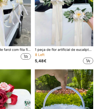
e casamento, guirlanda de rosas artificiais, conjunto de decoração para cadeiras do corredor de casamento, decoração floral para cadeiras e bancos de casamento.
1 peça de flor artificial de eucalipto e lótus para decoração de carro de casamento, fita floral, adereços para fotos, para maçaneta de porta de carro, espelho, decoração de casamento, corredor, cadeira, costas, flores
8 Left
5,48€