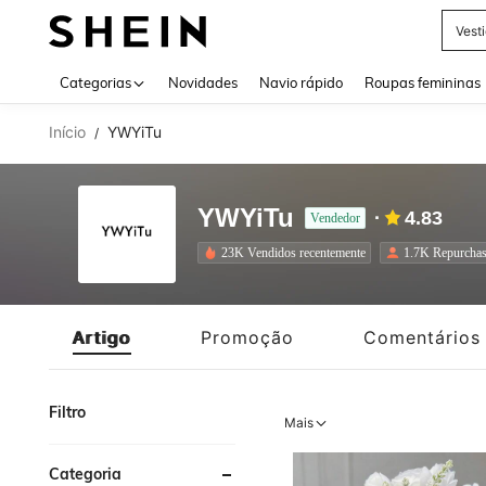
Tops
Use up 
Categorias
Novidades
Navio rápido
Roupas femininas
Início
YWYiTu
/
YWYiTu
4.83
Vendedor
23K Vendidos recentemente
1.7K Repurcha
Artigo
Promoção
Comentários
Filtro
Mais
Categoria