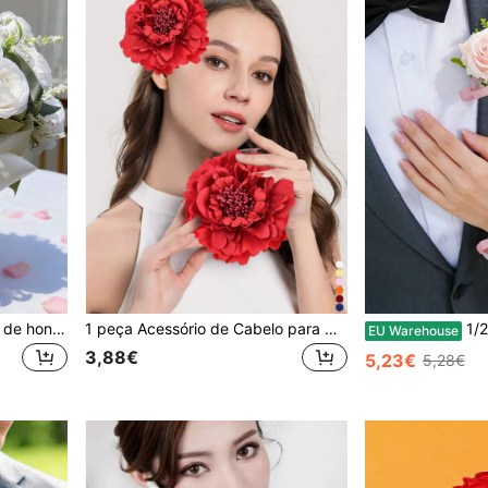
Buquê de rosas para dama de honra (1 unidade), ideal para cerimônia de casamento, aniversário, chá de panela, decoração de festa de casamento, decoração de mesa de jantar e Dia dos Namorados.
1 peça Acessório de Cabelo para Noiva, Clipe de Cabelo com Broche de Peónia para Fotografia de Despedida de Solteira, Clipe de Cabelo Vintage com Flor Estilo Boémio de Bailarina Flamenca, Clipe de Cabelo Decorativo, Presente de Dia dos Namorados, Clipe de Garra para Cabelo, Material Escolar, Acessórios para Mulher, Viagem, Aniversário
1/2PCS Conjunto de B
EU Warehouse
3,88€
5,23€
5,28€