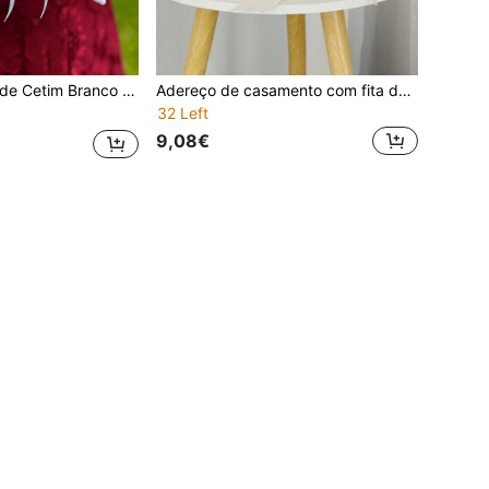
de Coração, Decorada com Flor de Pérolas e Fita Branca, Ideal para Ocasiões Românticas como a Troca de Alianças de Casamento
Adereço de casamento com fita de cetim branca, cesta de flores e almofada para alianças com alça de pérola, cesta de pétalas para corredor de florista, almofada para alianças de casamento, suporte para alianças de cerimônia, decoração de mesa para festa de casamento (anéis não incluídos)
32 Left
9,08€