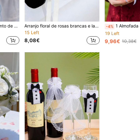
1PC Decoração de casamento de dama de honra, buquês artificiais de rosas, decoração de festa de casamento, flores falsas realistas, chá de panela, buquê de arremesso de casamento, buquê de noiva para cerimônia de casamento, aniversário, dia dos namorados
Arranjo floral de rosas brancas e lavanda para casamento, adereços para fotos de carros de casamento, decoração de cadeiras de casamento, guirlanda floral para o corredor, arranjo floral artificial para bancos de igreja, guirlanda suspensa para cerimônia, recepção, igreja, arranjo floral de rosas para festa ao ar livre.
1 Almofada de Cetim Branco para Alianças, Incluindo uma Caixa para Alianças em Formato 
-4%
15 Left
19 Left
8,08€
9,96€
10,38€