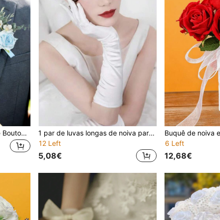
1/2PCS Corsage de Pulso e Boutonnière de Lótus Azul, Pulseiras de Corsage de Flor Artificial para Baile de Finalistas, Corsage de Pulso para Festa de Regresso, para Homens em Casamentos e Festas
1 par de luvas longas de noiva para casamento, luvas de casamento brancas até ao cotovelo, decoração de braço para dama de honor, adereço romântico e elegante para fotografia de vestido, verão
12 Left
6 Left
5,08€
12,68€