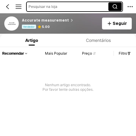
Pesquisar na loja
Accurate measurement
Seguir
Informações do Produto: Divulgação de Preço, Vendas e Detalhes de Stock.
5.00
Vendedor
Artigo
Comentários
Recomendar
Mais Popular
Preço
Filtro
Nenhum artigo encontrado.
Por favor tente outras opções.