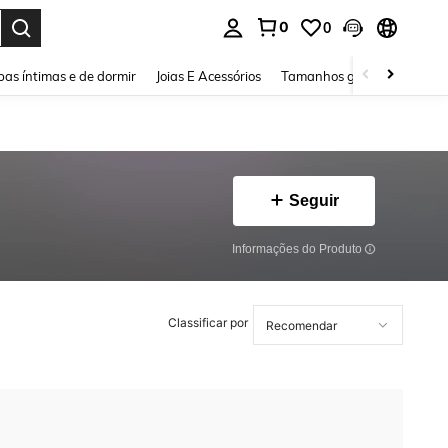
0
0
ar. Press Enter to select.
as íntimas e de dormir
Joias E Acessórios
Tamanhos grandes
Sapa
Seguir
Informações do Produto
Classificar por