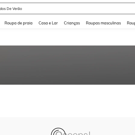
idos De Verão
and down arrow keys to navigate search Buscas recentes and Pesquisar e Encontr
Roupa de praia
Casa e Lar
Crianças
Roupas masculinas
Roup