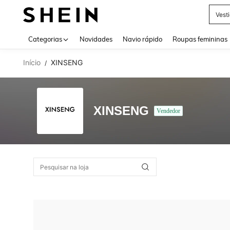
Vest
Use up 
Categorias
Novidades
Navio rápido
Roupas femininas
Início
XINSENG
/
XINSENG
Vendedor