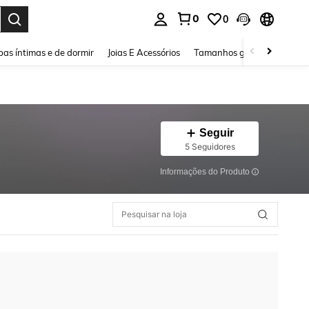
0
0
ar. Press Enter to select.
as íntimas e de dormir
Joias E Acessórios
Tamanhos grandes
Sapa
Seguir
5 Seguidores
Informações do Produto