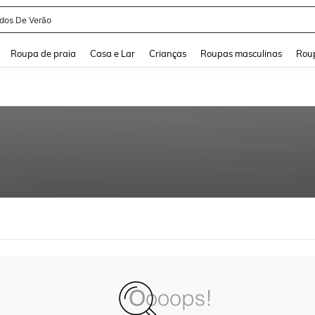
idos De Verão
and down arrow keys to navigate search Buscas recentes and Pesquisar e Encontr
Roupa de praia
Casa e Lar
Crianças
Roupas masculinas
Roup