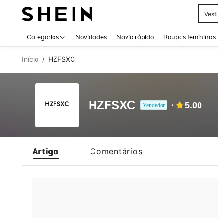
Vest
Use up 
Categorias
Novidades
Navio rápido
Roupas femininas
Início
HZFSXC
/
HZFSXC
5.00
Vendedor
Artigo
Comentários