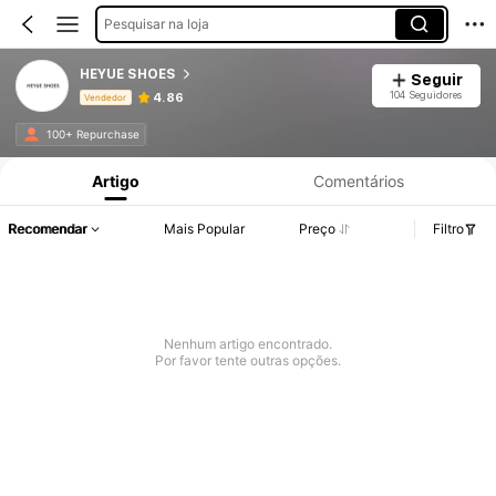
Pesquisar na loja
HEYUE SHOES
Seguir
104 Seguidores
4.86
Vendedor
Informações do Produto: Divulgação de Preço, Vendas e Detalhes de Stock.
100+ Repurchase
Artigo
Comentários
Recomendar
Mais Popular
Preço
Filtro
Nenhum artigo encontrado.
Por favor tente outras opções.