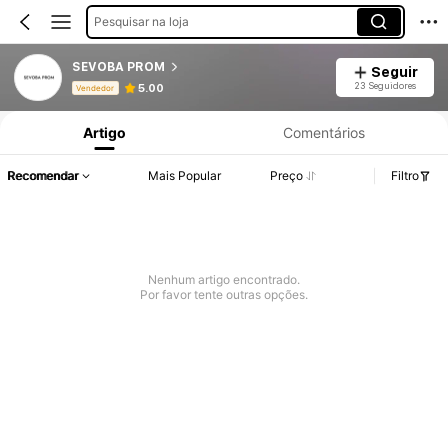
Pesquisar na loja
SEVOBA PROM
Seguir
Informações do Produto: Divulgação de Preço, Vendas e Detalhes de Stock.
23 Seguidores
5.00
Vendedor
Artigo
Comentários
Recomendar
Mais Popular
Preço
Filtro
Nenhum artigo encontrado.
Por favor tente outras opções.