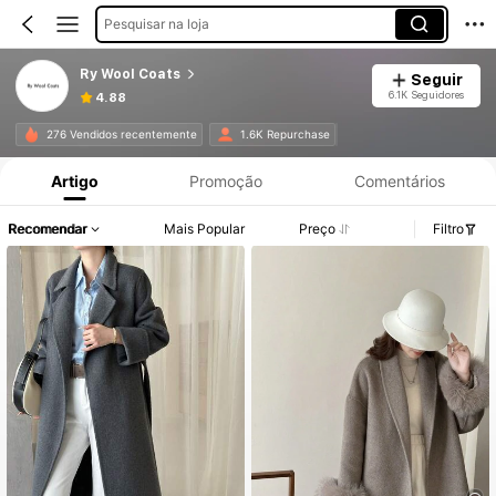
Pesquisar na loja
Ry Wool Coats
Seguir
6.1K Seguidores
4.88
Informações do Produto: Divulgação de Preço, Vendas e Detalhes de Stock.
276 Vendidos recentemente
1.6K Repurchase
Artigo
Promoção
Comentários
Recomendar
Mais Popular
Preço
Filtro