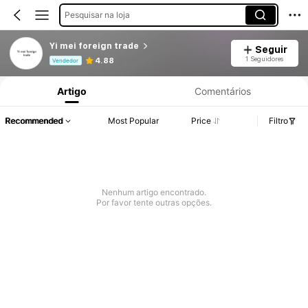
Pesquisar na loja
Yi mei foreign trade
Seguir
Informações do Produto: Divulgação de Preço, Vendas e Detalhes de Stock.
1 Seguidores
4.88
Vendedor
Artigo
Comentários
Recommended
Most Popular
Price
Filtro
Nenhum artigo encontrado.
Por favor tente outras opções.