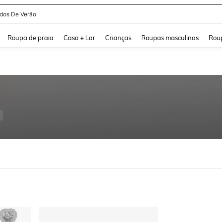
idos De Verão
and down arrow keys to navigate search Buscas recentes and Pesquisar e Encontr
Roupa de praia
Casa e Lar
Crianças
Roupas masculinas
Roup