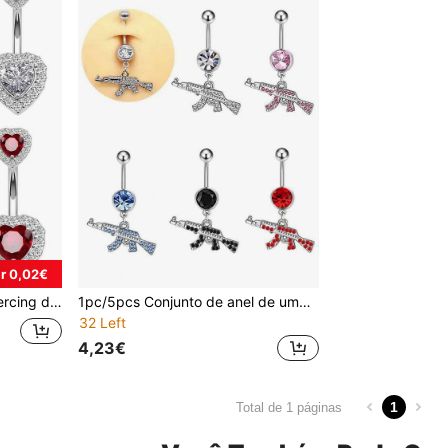
r 0,02€
 com strass em formato de coração, joia corporal feminina
1pc/5pcs Conjunto de anel de umbigo com pingente de arma com strass em aço inoxidável 304, joia de piercing de umbigo sexy e personalizada unissexo, acessório de piercing corporal para uso diário, presente de férias para família e amigos
32 Left
4,23€
1
Total de 1 páginas