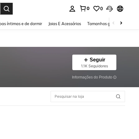
0
0
ar. Press Enter to select.
as íntimas e de dormir
Joias E Acessórios
Tamanhos grandes
Sapa
Seguir
1.1K Seguidores
Informações do Produto