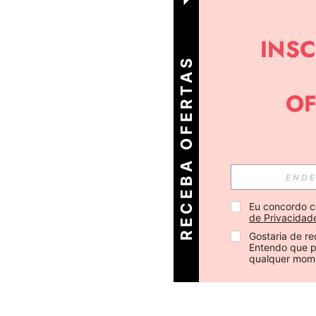
R
E
C
E
B
A
O
E
R
T
A
S
D
I
Á
F
R
Eu concordo c
de Privacidad
Gostaria de re
Entendo que p
qualquer mom