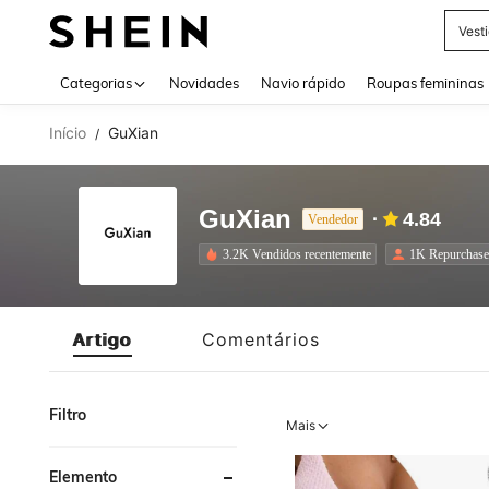
Vest
Use up 
Categorias
Novidades
Navio rápido
Roupas femininas
Início
GuXian
/
GuXian
4.84
Vendedor
3.2K Vendidos recentemente
1K Repurchase
Artigo
Comentários
Filtro
Mais
Elemento