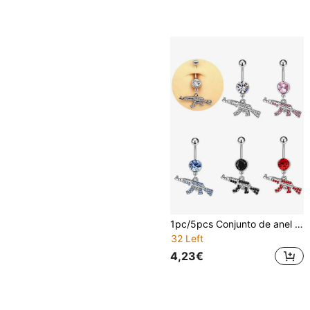
1pc/5pcs Conjunto de anel de umbigo com pingente de arma com strass em aço inoxidável 304, joia de piercing de umbigo sexy e personalizada unissexo, acessório de piercing corporal para uso diário, presente de férias para família e amigos
32 Left
4,23€