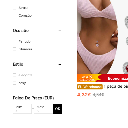
Strass
Coração
Ocasião
Feriado
Glamour
Estilo
elegante
Economiza
sexy
1 peça de piercing de umbigo elegante e sexy em aço titânio, piercing de umbigo doce e descolado
EU Warehouse
4,32€
4,34€
Faixa De Preço (EUR)
Min:
Max:
OK