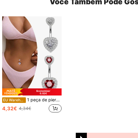
Você Também Pode Gos
Economizar
0,02€
1 peça de piercing de umbigo elegante e sexy em aço titânio, piercing de umbigo doce e descolado com strass em formato de coração, joia corporal feminina
EU Warehouse
4,32€
4,34€