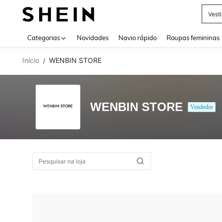
Vest
Use up 
Categorias
Novidades
Navio rápido
Roupas femininas
Início
WENBIN STORE
/
WENBIN STORE
Vendedor