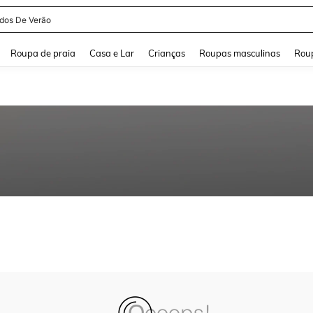
idos De Verão
and down arrow keys to navigate search Buscas recentes and Pesquisar e Encontr
Roupa de praia
Casa e Lar
Crianças
Roupas masculinas
Roup