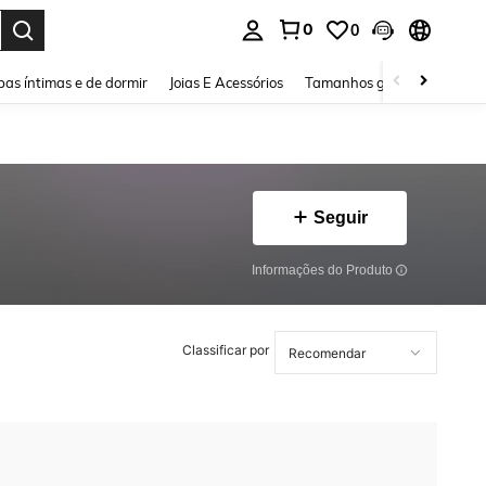
0
0
ar. Press Enter to select.
as íntimas e de dormir
Joias E Acessórios
Tamanhos grandes
Sapa
Seguir
Informações do Produto
Classificar por