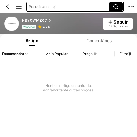
Pesquisar na loja
NBYCWMZ07
Seguir
Informações do Produto: Divulgação de Preço, Vendas e Detalhes de Stock.
317 Seguidores
4.76
Vendedor
Artigo
Comentários
Recomendar
Mais Popular
Preço
Filtro
Nenhum artigo encontrado.
Por favor tente outras opções.