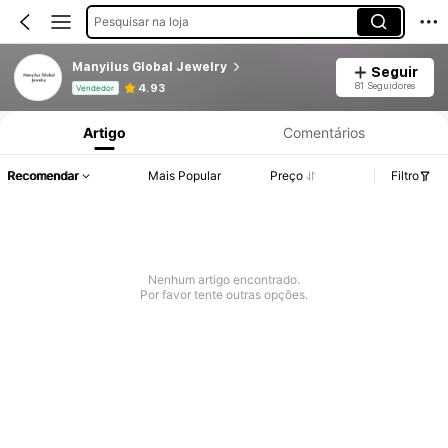
Pesquisar na loja
Manyilus Global Jewelry
Seguir
Informações do Produto: Divulgação de Preço, Vendas e Detalhes de Stock.
81 Seguidores
4.93
Vendedor
Artigo
Comentários
Recomendar
Mais Popular
Preço
Filtro
Nenhum artigo encontrado.
Por favor tente outras opções.