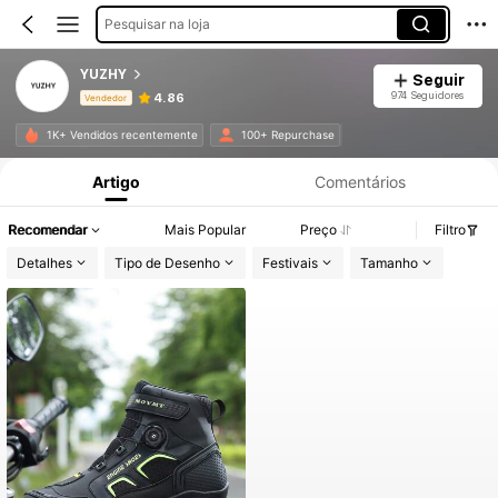
Pesquisar na loja
YUZHY
Seguir
974 Seguidores
4.86
Vendedor
Informações do Produto: Divulgação de Preço, Vendas e Detalhes de Stock.
1K+ Vendidos recentemente
100+ Repurchase
Artigo
Comentários
Recomendar
Mais Popular
Preço
Filtro
Detalhes
Tipo de Desenho
Festivais
Tamanho