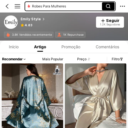
Robes Para Mulheres
Emily Style
Seguir
1.2K Seguidores
4.83
Informações do Produto: Divulgação de Preço, Vendas e Detalhes de Stock.
3.8K Vendidos recentemente
1K Repurchase
Início
Artigo
Promoção
Comentários
Recomendar
Mais Popular
Preço
Filtro