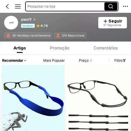
Pesquisar na loja
ywxff
Seguir
57 Seguidores
4.76
Vendedor
Informações do Produto: Divulgação de Preço, Vendas e Detalhes de Stock.
3K Vendidos recentemente
316 Repurchase
Artigo
Promoção
Comentários
Recomendar
Mais Popular
Preço
Filtro