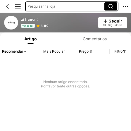
Pesquisar na loja
zi hang
Seguir
Informações do Produto: Divulgação de Preço, Vendas e Detalhes de Stock.
108 Seguidores
4.90
Vendedor
Artigo
Comentários
Recomendar
Mais Popular
Preço
Filtro
Nenhum artigo encontrado.
Por favor tente outras opções.