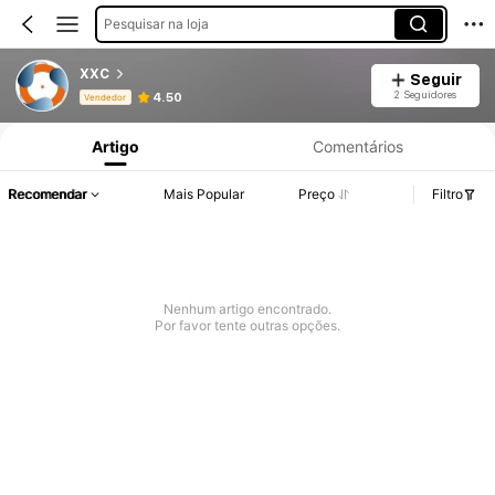
Pesquisar na loja
XXC
Seguir
Informações do Produto: Divulgação de Preço, Vendas e Detalhes de Stock.
2 Seguidores
4.50
Vendedor
Artigo
Comentários
Recomendar
Mais Popular
Preço
Filtro
Nenhum artigo encontrado.
Por favor tente outras opções.