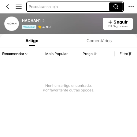
Pesquisar na loja
HAOHAN1
Seguir
Informações do Produto: Divulgação de Preço, Vendas e Detalhes de Stock.
411 Seguidores
4.90
Vendedor
Artigo
Comentários
Recomendar
Mais Popular
Preço
Filtro
Nenhum artigo encontrado.
Por favor tente outras opções.