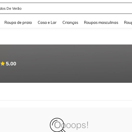
idos De Verão
and down arrow keys to navigate search Buscas recentes and Pesquisar e Encontr
Roupa de praia
Casa e Lar
Crianças
Roupas masculinas
Roup
5.00