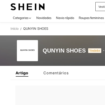
Vest
Use up 
Categorias
Novidades
Navio rápido
Roupas femininas
Início
QUNYIN SHOES
/
QUNYIN SHOES
Vendedor
Artigo
Comentários