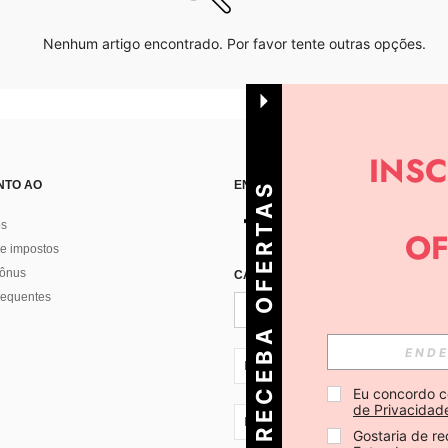
Nenhum artigo encontrado. Por favor tente outras opções.
NTO AO
ENCONTRE-NOS EM
R
E
C
E
B
A
O
E
R
T
A
S
D
I
Á
os
e impostos
bônus
CADASTRE-SE PARA RECEBER NOTÍ
F
R
requentes
PT + 351
Eu concordo c
de Privacidad
PT + 351
Gostaria de re