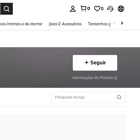
0
0
ar. Press Enter to select.
as íntimas e de dormir
Joias E Acessórios
Tamanhos grandes
Sapa
Seguir
Informações do Produto