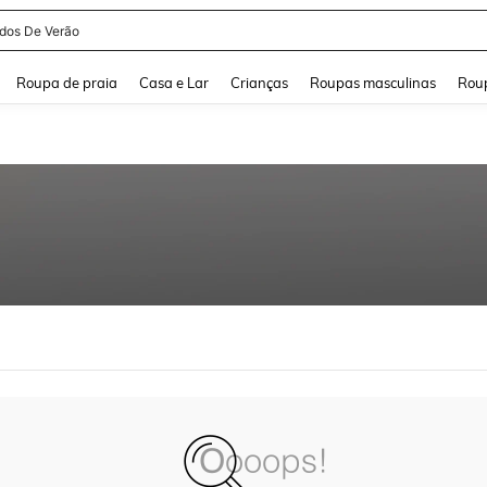
idos De Verão
and down arrow keys to navigate search Buscas recentes and Pesquisar e Encontr
Roupa de praia
Casa e Lar
Crianças
Roupas masculinas
Roup