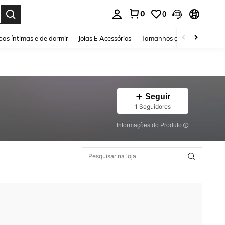
0
0
ar. Press Enter to select.
as íntimas e de dormir
Joias E Acessórios
Tamanhos grandes
Sapa
Seguir
1 Seguidores
Informações do Produto