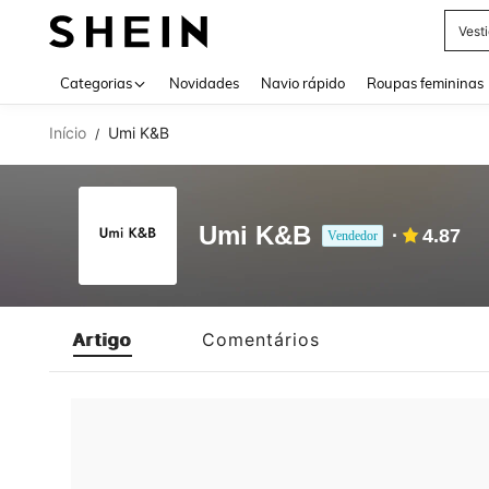
Vest
Use up 
Categorias
Novidades
Navio rápido
Roupas femininas
Início
Umi K&B
/
Umi K&B
4.87
Vendedor
Artigo
Comentários