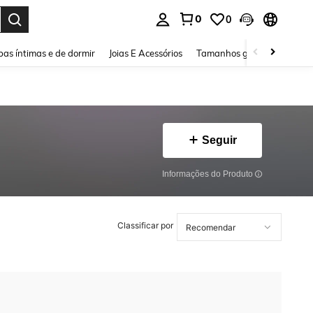
0
0
ar. Press Enter to select.
as íntimas e de dormir
Joias E Acessórios
Tamanhos grandes
Sapa
Seguir
Informações do Produto
Classificar por