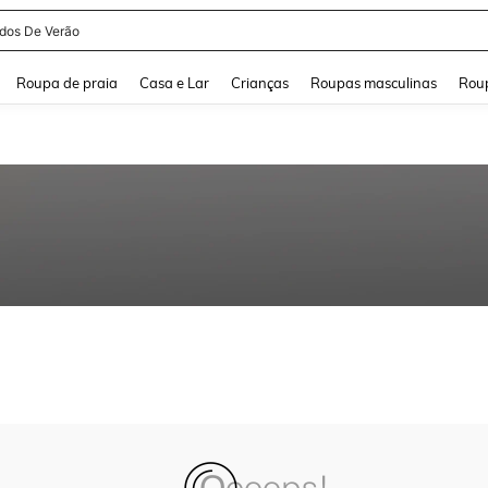
idos De Verão
and down arrow keys to navigate search Buscas recentes and Pesquisar e Encontr
Roupa de praia
Casa e Lar
Crianças
Roupas masculinas
Roup