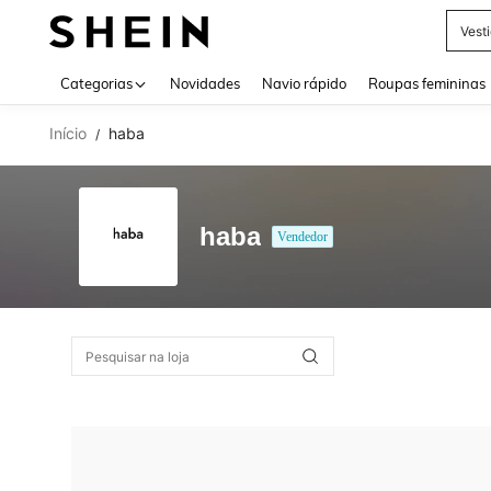
Vest
Use up 
Categorias
Novidades
Navio rápido
Roupas femininas
Início
haba
/
haba
Vendedor