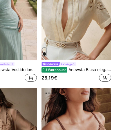
antástico
#Vintage
minino com decote cruzado, pregas, cintura ajustada, corte em A, brilhante, elegante, para festa e casual, roupa de verão para férias
Anewsta Blusa elegante de linho com bordado vazado e gola listrada, manga curta, para mulheres, primavera/verão
EU Warehouse
25,19€