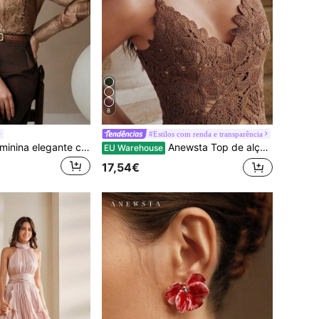
8
#Estilos com renda e transparência
Anewsta Blusa feminina elegante com apliques de renda e contraste e gola transparente
Anewsta Top de alças curto de verão para mulher, em malha castanha, com renda floral vazada solúvel em água, estilo vintage americano sexy, semi-transparente e modelador, pode ser usado como camada interior ou sobreposto, top curto elegante
EU Warehouse
17,54€