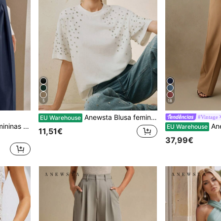
5
18
Anewsta Blusa feminina branca casual de manga curta com gola redonda e detalhes em strass.
#Vintage
EU Warehouse
Anewsta Calças de fato femininas de verão plissadas de cintura alta com bolsos, elegantes, business casual, para deslocações, soltas e de perna larga
Anewsta Essential Calças
EU Warehouse
11,51€
37,99€