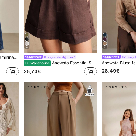
4
7
Anewsta Essential Calças femininas de ganga azuis de perna larga, estilo casual de férias, versáteis, com design de ossos laterais e pregas
#Calções de algodão
#Vintage
Anewsta Essential Shorts de perna larga em cor sólida, modernos e elegantes, ideais para o dia a dia, passeios, festivais, verão e outono.
EU Warehouse
28,49€
25,73€