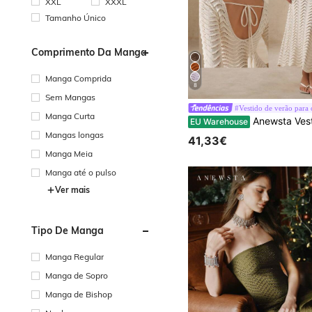
XXL
XXXL
Tamanho Único
Comprimento Da Manga
Manga Comprida
8
Sem Mangas
#Vestido de verão para o
Manga Curta
Anewsta Vestido de malha de cor sólida vazado com manga fl
EU Warehouse
Mangas longas
41,33€
Manga Meia
Manga até o pulso
Ver mais
Tipo De Manga
Manga Regular
Manga de Sopro
Manga de Bishop