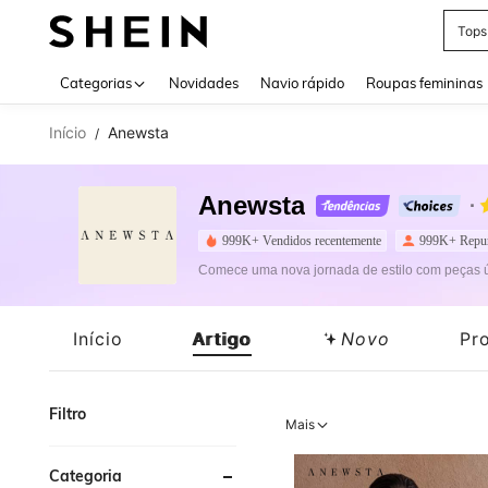
Brin
Use up 
Categorias
Novidades
Navio rápido
Roupas femininas
Início
Anewsta
/
Anewsta
999K+ Vendidos recentemente
999K+ Repu
Comece uma nova jornada de estilo com peças ún
Início
Artigo
Novo
Pr
Filtro
Mais
Categoria