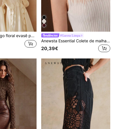
o: vestido longo Anewsta para meninas. Coleção primavera/verão. Gola Peter Pan, mangas pétala, detalhe na cintura e modelagem em A.
#Garota Limpa
Anewsta Essential Colete de malha elegante para mulher, branco off-white, para brunch de verão, cor lisa, mistura de malha, organza de alta densidade assimétrica, gola redonda, casual, para festa, casamento e trabalho
20,39€