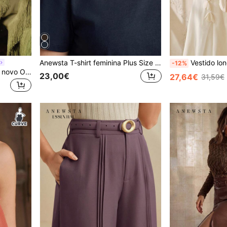
Anewsta T-shirt feminina Plus Size elegante azul-marinho, 95% algodão, manga curta, gola redonda, ajustada, com decoração floral de lantejoulas, estilo de verão
Vestido longo floral evasê para meninas, coleção primavera/verão da Anewsta. Nova coleçã
-12%
Anewsta Vestido de mulher novo Outono/Inverno com franjas de diamantes brilhantes e enfeites pesados, verde militar, Primavera/Verão, vestido de gala elegante para banquete, vestido de festa, vestido de baile; vestido de festa; vestido de lantejoulas;
23,00€
27,64€
31,59€