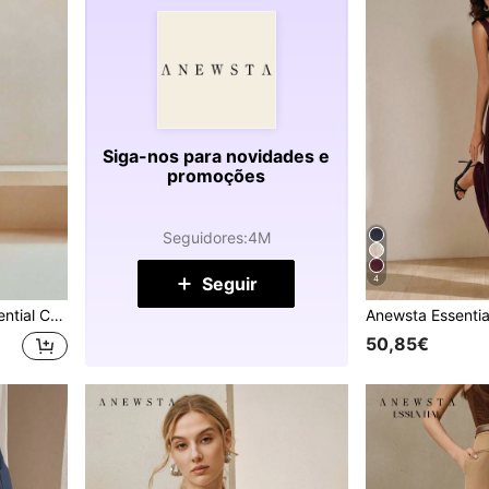
Siga-nos para novidades e
promoções
Seguidores
:
4M
Seguir
4
a em estilo vintage, cor sólida.
50,85€