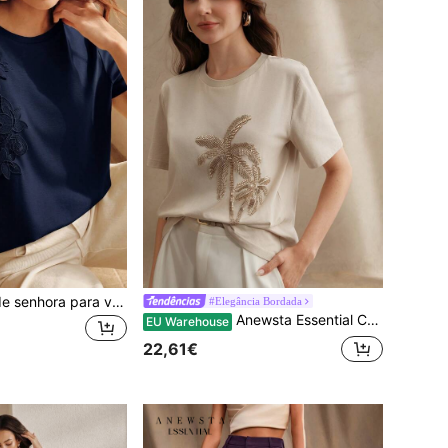
Anewsta T-shirt de senhora para verão, minimalista, elegante, casual, para deslocações, com estampado floral, patchwork de renda e manga assimétrica
#Elegância Bordada
Anewsta Essential Camiseta feminina elegante, branca, de manga curta, com gola redonda, para férias de primavera/verão, casual, solta, básica, com desenho floral bordado com miçangas
EU Warehouse
22,61€