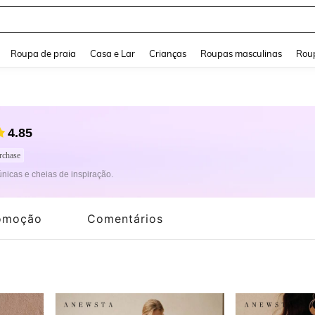
cos
and down arrow keys to navigate search Buscas recentes and Pesquisar e Encontr
Roupa de praia
Casa e Lar
Crianças
Roupas masculinas
Roup
4.85
rchase
icas e cheias de inspiração.
omoção
Comentários