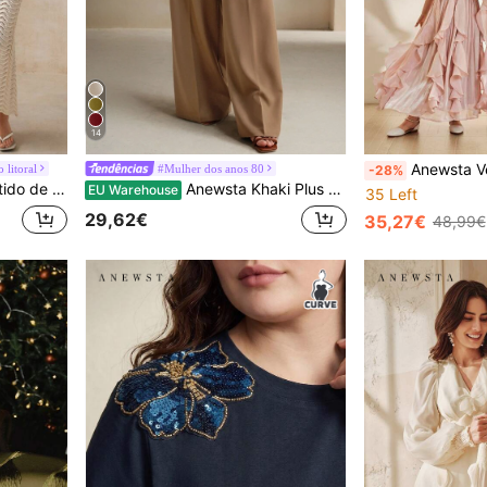
14
Anewsta Vestido de verão francês eleg
 litoral
#Mulher dos anos 80
-28%
are e onda, suéter de praia, sexy
Anewsta Khaki Plus Size Mulheres Casual Escritório Elegante Moda Calças
EU Warehouse
35 Left
29,62€
35,27€
48,99€