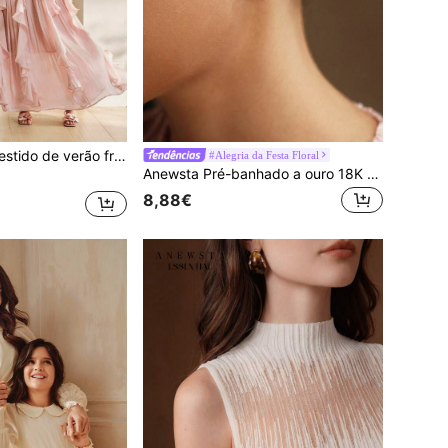
ante rosa iridescente com babados e decote halter para meninas
#Alegria da Festa Floral
Anewsta Pré-banhado a ouro 18K - Super Fairy Oil Painting Brincos de flores rosa Dia dos Namorados, Mãe, Mãe, Dia das Mães, Presente
8,88€