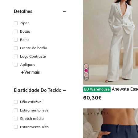
Detalhes
Zíper
Botão
Bolso
Frente do botão
Laço Contraste
Apliques
Ver mais
20
Anewsta Essential Conjunto feminino de blazer e calça ret
EU Warehouse
Elasticidade Do Tecido
60,30€
Não estirável
Estiramento leve
Stretch médio
Estiramento Alto