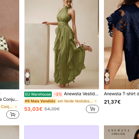
23
6
Anewsta Vestido longo elegante de verão para mulher, sem mangas, com decote halter, cintura franzida, efeito emagrecedor, bainha ondulada brilhante, saia volumosa, verde, adequado para banquete, festa e convívio
EU Warehouse
-2%
o com estampa de bolinhas, moderno e sexy.
em Verde Vestidos compridos até ao chão
#6 Mais Vendido
21,37€
em Bandeau Conjuntos de biquínis femininos
53,03€
54,39€