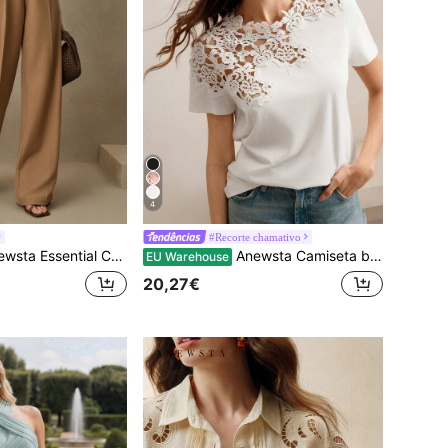
4
#Recorte chamativo
 casuais Maillard Classic Straight Leg para mulheres, adequadas para o ano novo, primavera/verão, dia dos namorados, casual de negócios
Anewsta Camiseta branca com patchwork de renda em crochê e design vazado, blusa de manga curta para férias na praia no verão, dia dos namorados, ano novo
EU Warehouse
20,27€