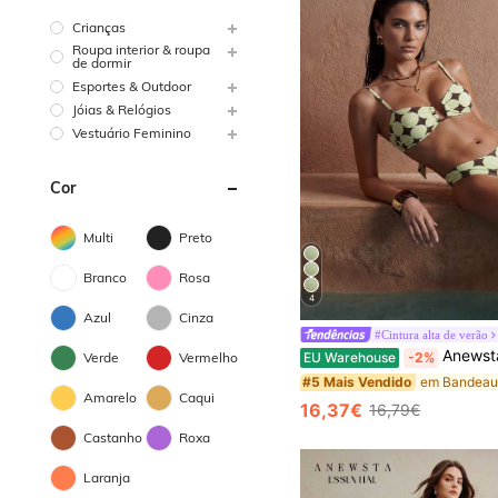
Crianças
Roupa interior & roupa
de dormir
Esportes & Outdoor
Jóias & Relógios
Vestuário Feminino
Cor
Multi
Preto
Branco
Rosa
4
Azul
Cinza
#Cintura alta de verão
Anewsta Conjunto de biquíni feminino de verã
EU Warehouse
-2%
Verde
Vermelho
#5 Mais Vendido
Amarelo
Caqui
16,37€
16,79€
Castanho
Roxa
Laranja