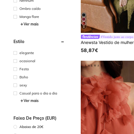
Nenhum
Ombro caído
Manga flare
Ver mais
8
#Vestido justo ao corpo
Estilo
58,87€
elegante
ocasional
Festa
Boho
sexy
Casual para o dia a dia
Ver mais
Faixa De Preço (EUR)
Abaixo de 20€