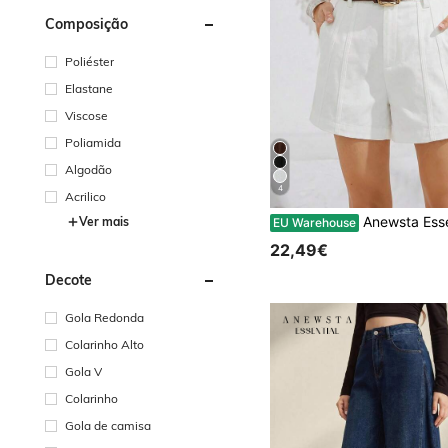
Composição
Poliéster
Elastane
Viscose
Poliamida
Algodão
4
Acrilico
Anewsta Essential Shorts femininos modernos, versáteis e
Ver mais
EU Warehouse
22,49€
Decote
Gola Redonda
Colarinho Alto
Gola V
Colarinho
Gola de camisa