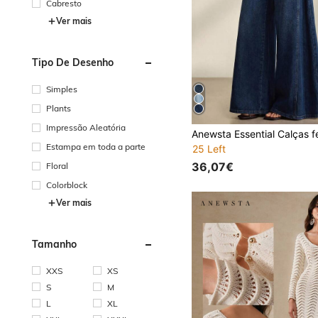
Cabresto
Ver mais
Tipo De Desenho
Simples
Plants
Impressão Aleatória
Estampa em toda a parte
25 Left
36,07€
Floral
Colorblock
Ver mais
Tamanho
XXS
XS
S
M
L
XL