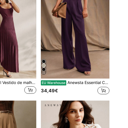
22
Anewsta Essential Vestido de malha feminino ajustado com alças finas e pregas, cor lisa, elegante, para verão, outono, inverno, para sair, casual e moderno
Anewsta Essential Calça feminina casual para o dia a dia no escritório, versátil, de cor sólida, cintura alta e pernas largas.
EU Warehouse
34,49€