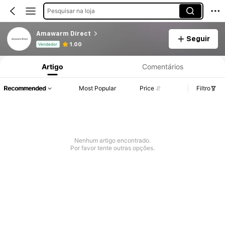
Pesquisar na loja
Amawarm Direct
Seguir
Informações do Produto: Divulgação de Preço, Vendas e Detalhes de Stock.
1.00
Vendedor
Artigo
Comentários
Recommended
Most Popular
Price
Filtro
Nenhum artigo encontrado.
Por favor tente outras opções.