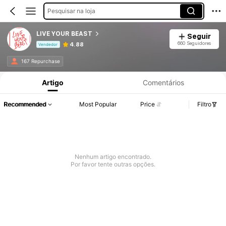
Pesquisar na loja
LIVE YOUR BEAST
Seguir
660 Seguidores
4.88
Vendedor
Informações do Produto: Divulgação de Preço, Vendas e Detalhes de Stock.
167 Repurchase
Artigo
Comentários
Recommended
Most Popular
Price
Filtro
Nenhum artigo encontrado.
Por favor tente outras opções.