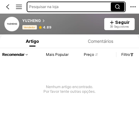
Pesquisar na loja
YUZHENG
Seguir
Informações do Produto: Divulgação de Preço, Vendas e Detalhes de Stock.
39 Seguidores
4.89
Vendedor
Artigo
Comentários
Recomendar
Mais Popular
Preço
Filtro
Nenhum artigo encontrado.
Por favor tente outras opções.