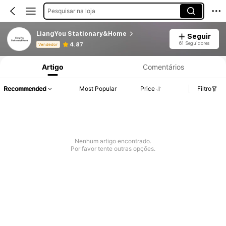
Pesquisar na loja
LiangYou Stationary&Home
Seguir
Informações do Produto: Divulgação de Preço, Vendas e Detalhes de Stock.
61 Seguidores
4.87
Vendedor
Artigo
Comentários
Recommended
Most Popular
Price
Filtro
Nenhum artigo encontrado.
Por favor tente outras opções.