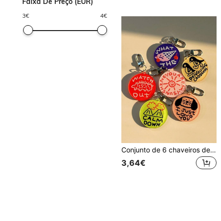
Faixa De Preço (EUR)
3
€
4
€
Conjunto de 6 chaveiros de acrílico com ilustração de cachorrinho e letras em estilo doodle, perfeitos para o Dia dos Namorados, Dia dos Namorados, carro ou bolsa. Ideais para escola, escola, Natal, Natal, etc. Cordões com porta-crachá, acessórios para carro e bolsas. Presentes para mãe, pai, formatura e professores.
3,64€