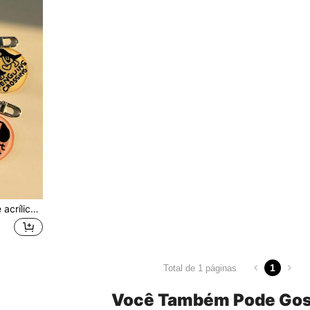
Conjunto de 6 chaveiros de acrílico com ilustração de cachorrinho e letras em estilo doodle, perfeitos para o Dia dos Namorados, Dia dos Namorados, carro ou bolsa. Ideais para escola, escola, Natal, Natal, etc. Cordões com porta-crachá, acessórios para carro e bolsas. Presentes para mãe, pai, formatura e professores.
1
Total de 1 páginas
Você Também Pode Gos