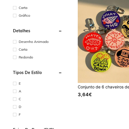
Carta
Gráfico
Detalhes
Desenho Animado
Carta
Redondo
Tipos De Estilo
E
A
3,64€
C
D
F