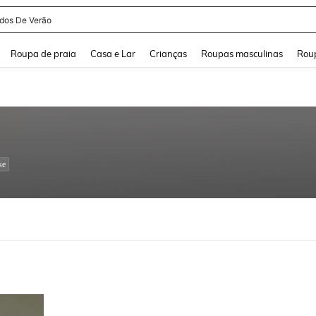
idos De Verão
and down arrow keys to navigate search Buscas recentes and Pesquisar e Encontr
Roupa de praia
Casa e Lar
Crianças
Roupas masculinas
Roup
se