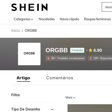
Vest
Use up 
Categorias
Novidades
Navio rápido
Roupas femininas
Início
ORGBB
/
ORGBB
4.90
Vendedor
3K+ Vendidos recentemente
100+ Repurcha
Artigo
Comentários
Filtro
Mais
Tipo De Desenho