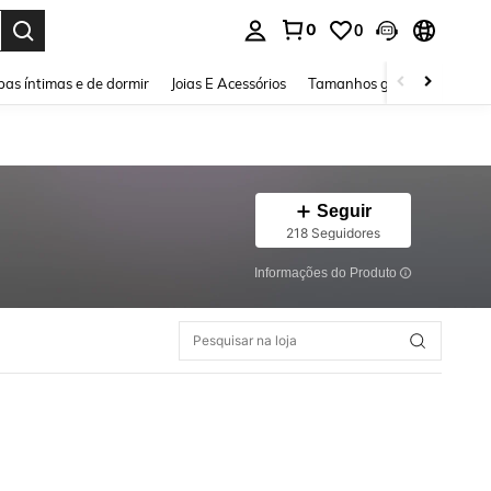
0
0
ar. Press Enter to select.
as íntimas e de dormir
Joias E Acessórios
Tamanhos grandes
Sapa
Seguir
218 Seguidores
Informações do Produto