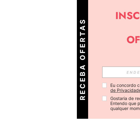
R
E
C
E
B
A
O
E
R
T
A
S
D
I
Á
F
R
Eu concordo c
de Privacidad
Gostaria de re
Entendo que p
qualquer mom