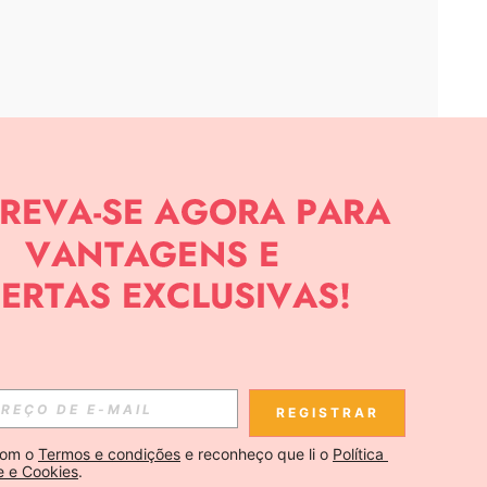
APP
CIAS SOBRE SHEIN.
Inscreva-se
REGISTRAR
Se inscrever
om o 
Termos e condições
 e reconheço que li o 
Política 
e e Cookies
.
Inscreva-se