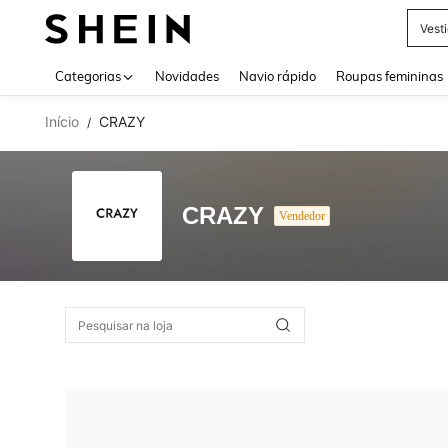
Vest
Use up 
Categorias
Novidades
Navio rápido
Roupas femininas
Início
CRAZY
/
CRAZY
Vendedor