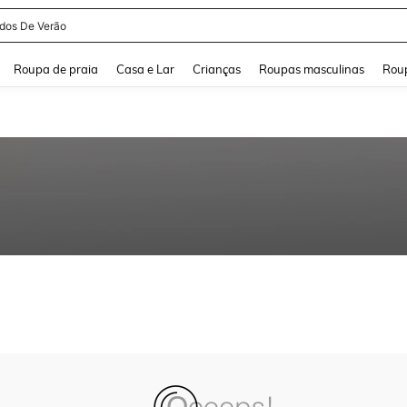
idos De Verão
and down arrow keys to navigate search Buscas recentes and Pesquisar e Encontr
Roupa de praia
Casa e Lar
Crianças
Roupas masculinas
Roup