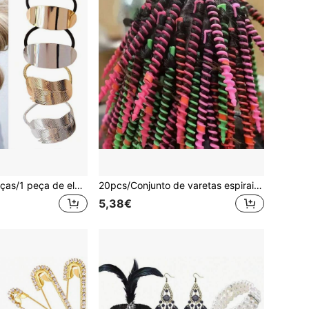
Conjunto de 4 peças/1 peça de elásticos para cabelo boémios minimalistas em liga metálica, design de folha, brilhantes e metálicos, acessórios para cabelo
20pcs/Conjunto de varetas espirais para encarvar o cabelo, ferramentas DIY para penteado, acessórios para cabelo, ferramentas para penteado
5,38€