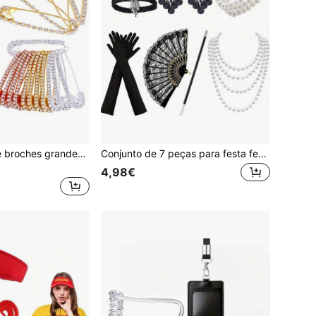
4/10/12 peças de broches grandes de com strass, alfinetes decorativos de estilo fácil para vestuário, saias, camisolas, lenços, lapelas, chapéus e acessórios escolares
Conjunto de 7 peças para festa feminina estilo anos 20: maquiagem elegante e sexy no estilo melindrosa, incluindo tiara de penas, brincos, luvas, pulseira, piteira e leque de renda. Ideal para o Halloween.
4,98€