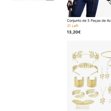
21 Left
13,20€