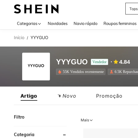
Tops
Use up 
Categorias
Novidades
Navio rápido
Roupas femininas
Início
YYYGUO
/
YYYGUO
4.84
Vendedor
55K Vendidos recentemente
6.5K Repurcha
Artigo
Novo
Promoção
Filtro
Mais
Categoria