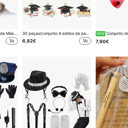
10 peças Tira de Extensão de Máscara Ajustável, Protetor de Orelha de Fivela de Extensão de Máscara, Suporte de Máscara, Alça de Máscara, Extensão de Máscara
30 peças/conjunto 4 estilos de pendentes de chapéu de formatura em esmalte, brincos DIY, pulseiras, colares, fabrico de joias escolares
Conjunto de 3 Peças de Acessórios para Fantasia de Joaninha - Inclui um Par de Asas de Joaninha Vermelhas com Pintas Pretas, uma Tiara Preta Felpuda com Antena
NEW
6,82€
7,90€