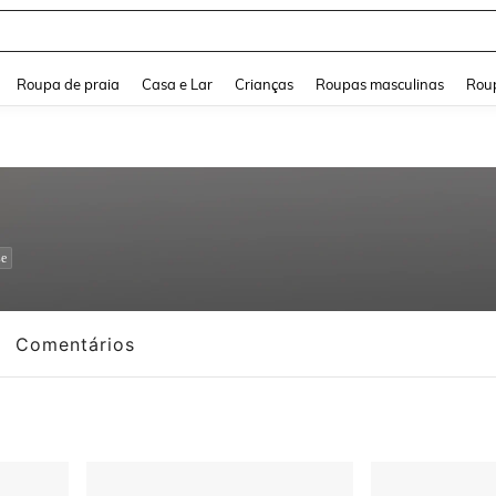
and down arrow keys to navigate search Buscas recentes and Pesquisar e Encontr
Roupa de praia
Casa e Lar
Crianças
Roupas masculinas
Roup
se
Comentários