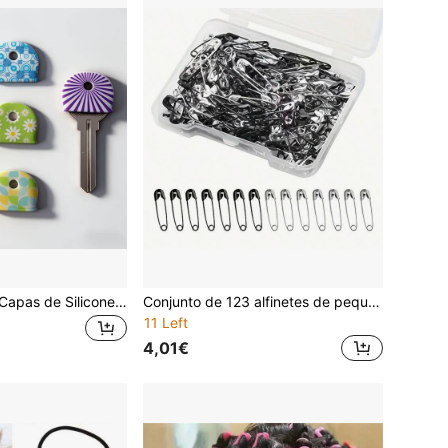
1/6/12/20 peças Capas de Silicone para Chaves, Capas de Chave com Padrão Fofo Adequadas para Chaves de Casa, Anti-Arranhões Fáceis de Instalar, Protetor de Capa de Chave de Tamanho Pequeno (1.02X0.83 Polegadas), Capas de Silicone Universais para Chaves de Casa Padrão e Escola
Conjunto de 123 alfinetes de pequenos - Ferramenta de fixação prática para roupa, artesanato feito à mão e acessórios criativos, design portátil, adequado para casa, estúdio e uso DIY, assistente prático de costura
11 Left
4,01€