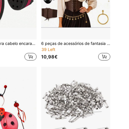
1 esponja azul para cabelo encaracolado, pente de dupla face com furos grandes, escova ondulada, ferramenta de cuidado para cabelo africano encaracolado, máquina de cortar cabelo para homem, acessório de cabeleireiro, acessório masculino, acessório de cabeça para homem
6 peças de acessórios de fantasia de pirata para mulher, inclui lenço de cabeça, boné de basebol, tapa-olho, espartilho, colar e brincos
39 Left
10,98€