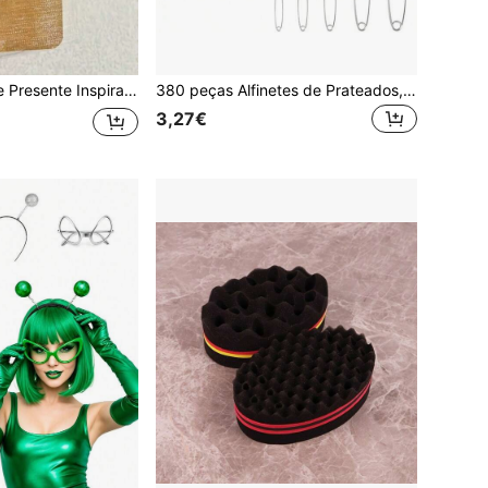
l para Ação de Graças e Natal, Presente de Reconhecimento de Funcionários, Presente de Reconhecimento de Voluntários, Combinação de Presente Atenciosa, Acessório de Chaveiro na Moda, Caderno Premium, Durável, Diário de Gratidão, Artigos de Escritório, Líder de Equipa, Organizador de Eventos
380 peças Alfinetes de Prateados, Tamanhos Variados, Alfinetes de , Alfinetes de Pequenos, Alfinetes de em Lote, Alfinetes de Grandes, Alfinetes de para Roupa
3,27€