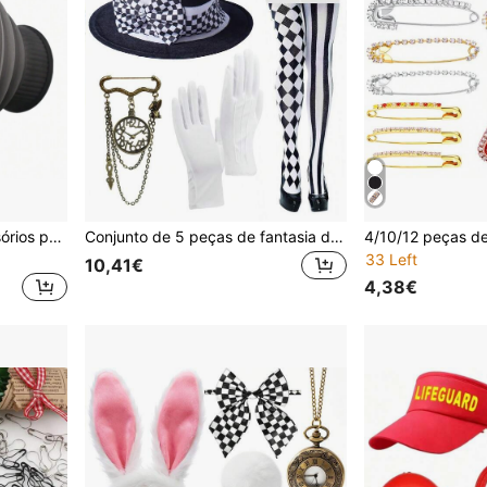
1 secador de cabelo, acessórios para difusor de cabelo, secador de cabelo para cabelos cacheados, difusor universal para cabelos cacheados e grossos, presente, difusor para cabelos cacheados e ondulados, sem álcool, sem necessidade de pilhas, kit para estilizar o cabelo, ideal para viagens, presente de aniversário
Conjunto de 5 peças de fantasia de coelho branco, orelhas de coelho, cartola, conjunto de chapéu maluco, adequado para acessórios de fantasia de Páscoa e Halloween
33 Left
10,41€
4,38€