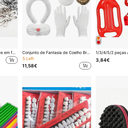
Conjunto de 100 alfinetes de em formato de cabaça, 22x10mm, em metal preto bronze. Ideais para confecção de bijuterias, acessórios de vestuário, camisetas, jaquetas, fantasias de Natal e Halloween. Divertidos e charmosos, perfeitos para presentear professores.
Conjunto de Fantasia de Coelho Branco com 6 Peças - Cosplay de Halloween para Mulher e Homem com Orelhas de Coelho, Cauda, Nariz, Gravata, Luvas e Relógio de Bolso
5 Left
3,84€
11,58€