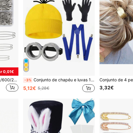
r 0,01€
540/210/120/380/500/150/600/260/220 peças Alfinetes de em Caixa, 5 Tamanhos. Adequados para Ferramentas de Costura DIY, Fixação de Lenços de Cabeça e Lenços de Seda.
Conjunto de chapéu e luvas 1/2/3/5/4/6 peças, adereços de fantasia de Halloween, cosplay e jogo de papéis, melhor presente de férias para melhores amigos, decoração de ambiente de festa, decoração de festa perfeita, decoração de casa, decoração de quarto perfeita, presente de Natal, lembrança do Dia dos Namorados, estética fofa, presente do Dia dos Namorados, ornamento, decoração de casa, presente do Dia dos Namorados
-3%
3,32€
5,12€
5,28€