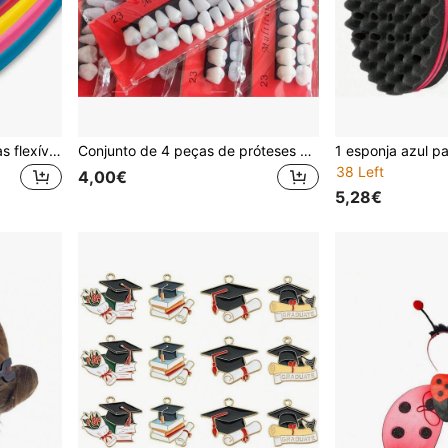
10/42/70/30 peças de varas flexíveis para encarvular sem calor - varas de encarvular dobráveis e torcidas, acessório de cabelo, ferramenta de penteado estilo salão para cuidados capilares
Conjunto de 4 peças de próteses dentárias em resina, adequadas para uso profissional e educacional - Materiais didáticos duráveis e realistas para modelagem de restaurações dentárias, próteses universais de alta dureza e resistentes ao desgaste.
38 Left
4,00€
5,28€