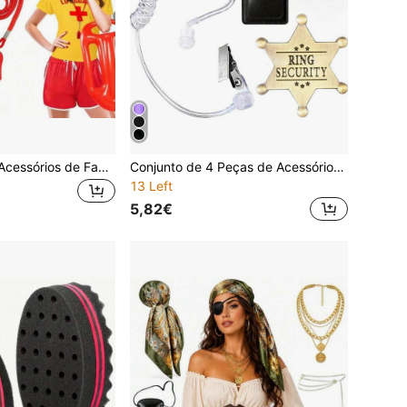
1/3/4/5/2 peças Acessórios de Fantasia de Salva-vidas Plano, Incluindo Chapéu Ajustável, Boia Salva-vidas Insuflável e Apito, Adequado para Role Play de Salva-vidas de Praia Adulto, Halloween, Carnaval e Outras Ocasiões, Festa
Conjunto de 4 Peças de Acessórios para Fantasia - Distintivo, Gravata com Fecho Ajustável, Auscultadores - Fantasia - Adequado para Role Play, Festa de Halloween, Fantasia, Conjunto de Fantasia para Role Play de Feriados, Adereços de Fantasia
13 Left
5,82€