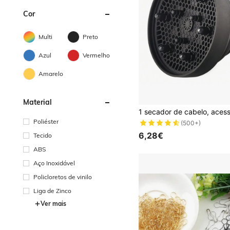
Cor
Multi
Preto
Azul
Vermelho
Amarelo
Material
Poliéster
(500+)
6,28€
Tecido
ABS
Aço Inoxidável
Policloretos de vinilo
Liga de Zinco
Ver mais