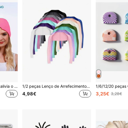
Touca reutilizável, inodora, alivia o estresse e a tensão, totalmente envolvente, pode ser gelada, touca para dormir com compressa quente, ideal para verão, praia, férias e viagens.
1/2 peças Lenço de Arrefecimento Avançado Manga de Braço Proteção Solar Confortável & Respirável Para Mulheres Homens
4,98€
3,25€
3,28€