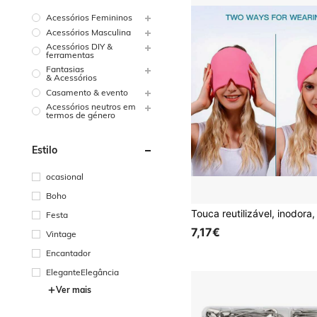
Acessórios Femininos
Acessórios Masculina
Acessórios DIY &
ferramentas
Fantasias
& Acessórios
Casamento & evento
Acessórios neutros em
termos de género
Estilo
ocasional
Boho
Festa
7,17€
Vintage
Encantador
EleganteElegância
Ver mais