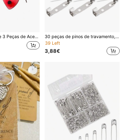
s de Pompom Vermelho, uma Varinha de Joaninha com Fita Vermelha e uma Tiara de Joaninha a Combinar. Adequado para Mulheres e Raparigas, Perfeito para Festas de Halloween, Eventos de Fantasia com Tema de Insetos e Festas de Aniversário.
30 peças de pinos de travamento, broche de fecho traseiro, broche de fecho de prata, broche de fecho traseiro, broche de pino traseiro, pino de barra, para etiquetas de nome, fabricação de joias e artesanato faça você mesmo (30 mm), acessórios de vestido, alfinete para roupas, bolsa, acessórios de escritório escolar, camisas, jaqueta, Natal, Halloween, roupas, alfinete, engraçado, fofo, presentes para professores, acessórios de fantasia, pingentes de bolsa
39 Left
3,88€