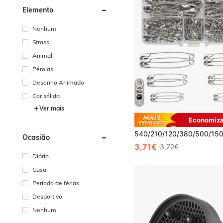
Elemento
Nenhum
Strass
Animal
Pérolas
Desenho Animado
Cor sólida
7
Ver mais
Economiza
Ocasião
3,71€
3,72€
Diário
Casa
Período de férias
Desportivo
Nenhum