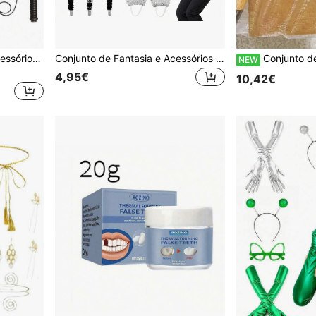
Conjunto de 5 Peças de Acessórios Estilo Oficial Militar para Mulher, Adequado para Cosplay, Festa à Fantasia, Feriados, Concertos, Dia dos Namorados e Mais
Conjunto de Fantasia e Acessórios "Rock Star" com 1/4/6/5/8 peças, com roupa de bailarino e estrela do rock dos anos 80, chapéu fedora com lantejoulas, luvas, suspensórios, laço e polainas
Conjunto de Presente Inspirador com 36 Peças - Caneta Telescópica de Bambu com Chaveiro e Caderno de Gratidão - Adequado para Funcionários e Voluntários - Conjunto de Presente Universal de Pape
NEW
4,95€
10,42€