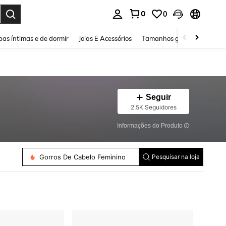
0
0
ar. Press Enter to select.
as íntimas e de dormir
Joias E Acessórios
Tamanhos grandes
Sapa
Seguir
2.5K Seguidores
Informações do Produto
Broche Feminino
Conjuntos De Acessórios Para Fantasias
Gorros De Cabelo Feminino
Pesquisar na loja