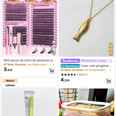
7
640 peças de tufos de pestanas po
#História do Oceano
stiças DIY em pele de vison sintétic
#1 Mais Vendido
em Multicolorido Kits de pestanas postiças e adesi
Colar com pingente d
EU Warehouse
a, curvatura D, volumosas e fofas, c
3
e peixe vintage em aço inoxidável b
#1 Mais Vendido
em Estampado inspirado no oceano Jóias e Relógios
,91€
omprimento misto de 8-16 mm, ade
anhado a ouro 18K, estilo vida mari
quadas para todos os looks de maq
(1000+)
nha, ideal para férias de verão, viag
uilhagem. Cola, removedor e pinça
4
ens e festas na praia.
,23€
disponíveis conforme a necessidad
e. Leves, reutilizáveis e económica
s, adequadas para iniciantes, aplicá
veis a várias ocasiões, bonitas