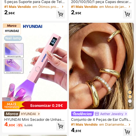
5 peças Suporte para Capa de Tele
200/100/50/1 peça Capas descart
móvel com Ventosa de Silicone, Su
áveis de película aderente para ali
#1 Mais Vendido
em Ótimos produtos para dormir Artigos essenciais
#1 Mais Vendido
em Mesa de jantar para o Ramadão com espaço de arr
porte de Ventosa para Telemóvel, S
mentos, capas descartáveis para c
2
2
,96€
,95€
uporte Adesivo para Telemóvel, Su
huveiro, sacos retráteis descartávei
porte Adesivo para Telemóvel (Ante
s multiusos, capas descartáveis par
s de utilizar, limpe cuidadosamente
a sapatos, película aderente de coz
a superfície para garantir que está li
inha reforçada, capas de preservaç
mpa e plana. Aguarde 30 minutos a
ão de alimentos para frigorífico dom
pós colar para utilizar), Essencial
éstico, capas elásticas extensíveis,
uso diário
Economizar 0,29€
4
HYUNDAI
Aether Jewelry
HYUNDAI Mini Secador de Unhas P
Conjunto de 4 Peças de Ear Cuffs
4
ortátil Recarregável, Lâmpada de U
Minimalistas com Zircónia Cúbica -
#1 Mais Vendido
em Diariamente Brincos Femininos
,80€
-5%
5,09€
nhas Manual UV/LED, Luz de Seca
Podem Ser Sobrepostos, Sem Nece
4
,61€
gem de Unhas com Ecrã Digital, Se
ssidade de Perfuração, Adequados