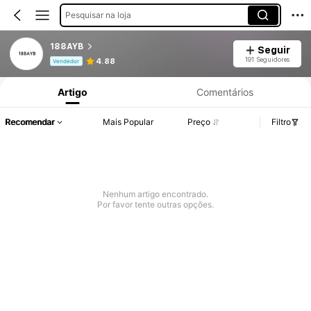
Pesquisar na loja
188AYB
Seguir
Informações do Produto: Divulgação de Preço, Vendas e Detalhes de Stock.
191 Seguidores
4.88
Vendedor
Artigo
Comentários
Recomendar
Mais Popular
Preço
Filtro
Nenhum artigo encontrado.
Por favor tente outras opções.