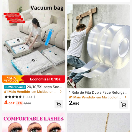
cagem Rápida, Adequado para Saíd
para Uso Diário no Escritório (Conju
as Diárias, Artigos de Cuidados de
nto de 4 Peças, Não 4 Pares), Pres
Unhas para Mulheres
ente para Ela
Economizar 0,10€
20/10/5/1 peça Sacos
EU Warehouse
de Arrumação Portáteis para Viage
#1 Mais Vendido
em Multicolorido Sacos e bombas de vácuo de ar
1 Rolo de Fita Dupla Face Reforçad
m de Grande Capacidade, Sacos d
a de 1/3/5/10M, Fita Adesiva Forte
(1000+)
#1 Mais Vendido
em Multicolorido Cassete
e Compressão Reutilizáveis a Vácu
e Reutilizável, Fita Nano Multiuso R
4
2
o, Sacos Organizadores Dobráveis
,06€
-2%
4,16€
,98€
emovível e Lavável, Adequada par
para Bagagem, Cubos de Embalage
a Colar Objetos em Casa/Escritório/
m à Prova de Pó, Sacos à Prova de
Carro, Ideal para Ferramentas de D
Humidade e Antimolde, Poupa-Esp
ecoração, Adesivos que Não Danifi
aço, Adequados para Roupa, Edred
cam a Superfície, Adesivos de Pare
ões e Guarda-Roupa, Temporada d
de
e Regresso às Aulas