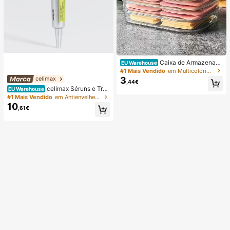
Caixa de Armazenam
EU Warehouse
ento de Alimentos para Frigorífico E
#1 Mais Vendido
em Multicolorido Caixas de armazenamento de gelade
mpilhável de Três Camadas com Ta
3
celimax
,44€
mpa, Adequada para Conservar Car
celimax Séruns e Trat
EU Warehouse
ne. Adequada para Armazenar Frio
amento Facial
#1 Mais Vendido
em Antienvelhecimento Séruns e Tratamento Facial
s, Chouriços de Salame, Carne Coz
10
ida e Alimentos Pré-Preparados. Po
,61€
de Ser Utilizada para Refrigeração
e Congelação de Alimentos.