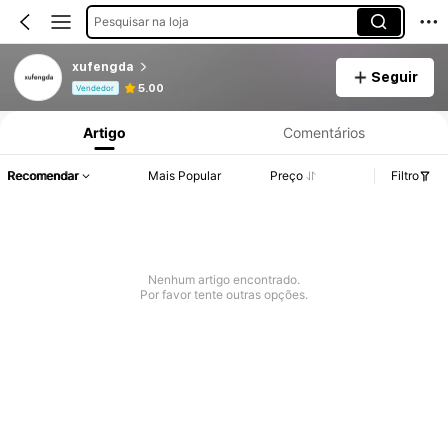
Pesquisar na loja
xufengda
Seguir
Informações do Produto: Divulgação de Preço, Vendas e Detalhes de Stock.
5.00
Vendedor
Artigo
Comentários
Recomendar
Mais Popular
Preço
Filtro
Nenhum artigo encontrado.
Por favor tente outras opções.