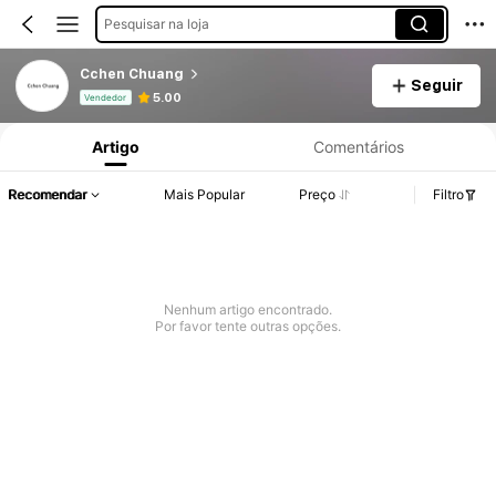
Pesquisar na loja
Cchen Chuang
Seguir
Informações do Produto: Divulgação de Preço, Vendas e Detalhes de Stock.
5.00
Vendedor
Artigo
Comentários
Recomendar
Mais Popular
Preço
Filtro
Nenhum artigo encontrado.
Por favor tente outras opções.