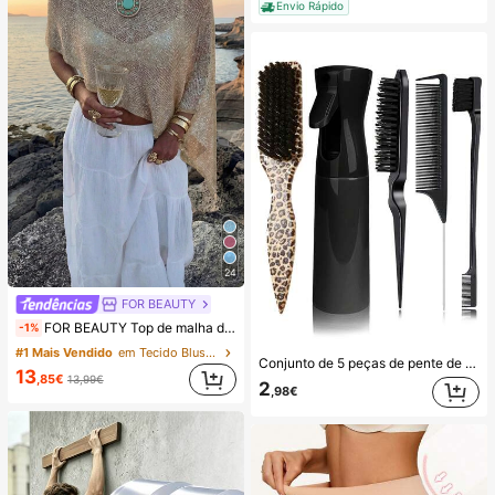
Envio Rápido
24
FOR BEAUTY
FOR BEAUTY Top de malha de verão para mulher, estilo casual, xale solto liso dourado, estilo boémio, adequado para praia e férias, roupa de resort
-1%
#1 Mais Vendido
em Tecido Blusas de uso diário que não irritam a p
Conjunto de 5 peças de pente de cauda e escova com estampado leopardo, feito de cerdas macias e material ABS, para alisar o cabelo, adequado para cuidados e penteados de cabelo em casa e salão, viagens e desembaraçar
13
,85€
13,99€
2
,98€