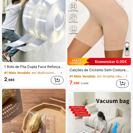
Economizar 0,05€
1 Rolo de Fita Dupla Face Reforçada de 1/3/5/10M, Fita Adesiva Forte e Reutilizável, Fita Nano Multiuso Removível e Lavável, Adequada para Colar Objetos em Casa/Escritório/Carro, Ideal para Ferramentas de Decoração, Adesivos que Não Danificam a Superfície, Adesivos de Parede
Calções de Ciclismo Sem Costuras com Controlo da Barriga de Cintura Média-Alta para Rapariga, Comprimento até ao Joelho, Anti-Fricção, Conforto o Dia Todo
#1 Mais Vendido
em Multicolorido Cassete
#1 Mais Vendido
em Arranha-céus Calções Femininos
2
,98€
7
,39€
7,44€