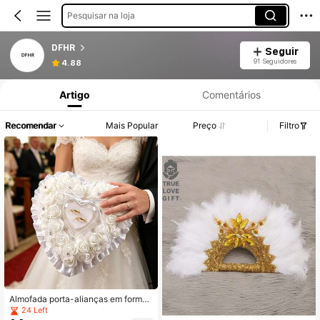
Pesquisar na loja
DFHR
Seguir
Informações do Produto: Divulgação de Preço, Vendas e Detalhes de Stock.
91 Seguidores
4.88
Artigo
Comentários
Recomendar
Mais Popular
Preço
Filtro
Almofada porta-alianças em format
o de coração com rosas artificiais b
24 Left
rancas, adornada com strass brilha