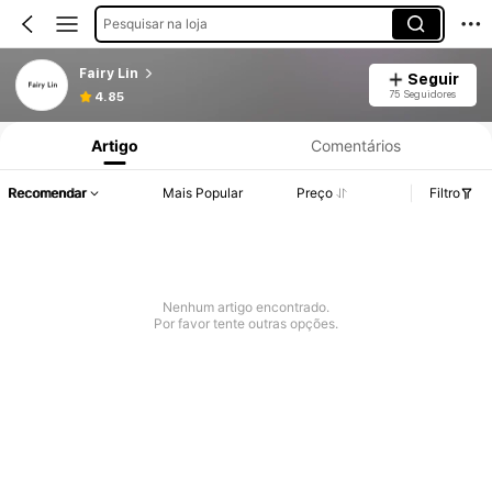
Pesquisar na loja
Fairy Lin
Seguir
Informações do Produto: Divulgação de Preço, Vendas e Detalhes de Stock.
75 Seguidores
4.85
Artigo
Comentários
Recomendar
Mais Popular
Preço
Filtro
Nenhum artigo encontrado.
Por favor tente outras opções.