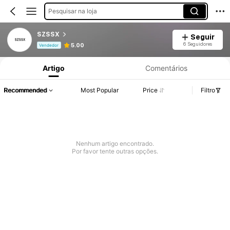
Pesquisar na loja
SZSSX
Seguir
Informações do Produto: Divulgação de Preço, Vendas e Detalhes de Stock.
6 Seguidores
5.00
Vendedor
Artigo
Comentários
Recommended
Most Popular
Price
Filtro
Nenhum artigo encontrado.
Por favor tente outras opções.