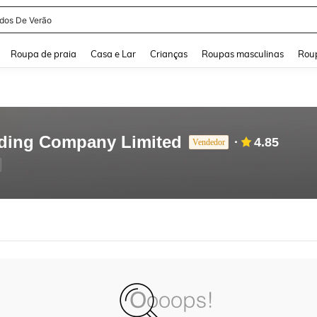
idos De Verão
and down arrow keys to navigate search Buscas recentes and Pesquisar e Encontr
Roupa de praia
Casa e Lar
Crianças
Roupas masculinas
Roup
ding Company Limited
4.85
Vendedor