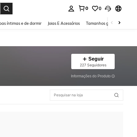
0
0
ar. Press Enter to select.
as íntimas e de dormir
Joias E Acessórios
Tamanhos grandes
Sapa
Seguir
227 Seguidores
Informações do Produto